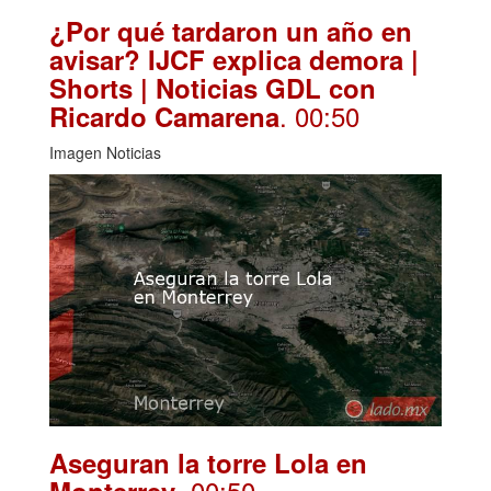
¿Por qué tardaron un año en
avisar? IJCF explica demora |
Shorts | Noticias GDL con
. 00:50
Ricardo Camarena
Imagen Noticias
Aseguran la torre Lola en
. 00:50
Monterrey