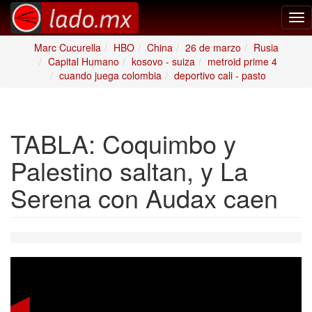
Tog
nav
Marc Cucurella
HBO
China
26 de marzo
Rusia
Capital Humano
kosovo - suiza
metroid prime 4
cuando juega colombia
deportivo cali - pasto
TABLA: Coquimbo y
Palestino saltan, y La
Serena con Audax caen