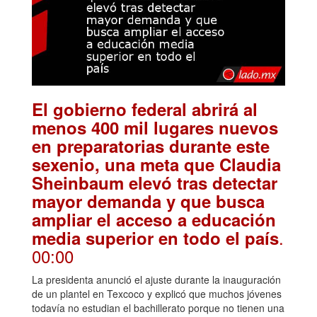
El gobierno federal abrirá al
menos 400 mil lugares nuevos
en preparatorias durante este
sexenio, una meta que Claudia
Sheinbaum elevó tras detectar
mayor demanda y que busca
ampliar el acceso a educación
.
media superior en todo el país
00:00
La presidenta anunció el ajuste durante la inauguración
de un plantel en Texcoco y explicó que muchos jóvenes
todavía no estudian el bachillerato porque no tienen una