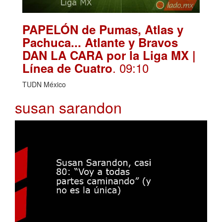
PAPELÓN de Pumas, Atlas y
Pachuca... Atlante y Bravos
DAN LA CARA por la Liga MX |
. 09:10
Línea de Cuatro
TUDN México
susan sarandon