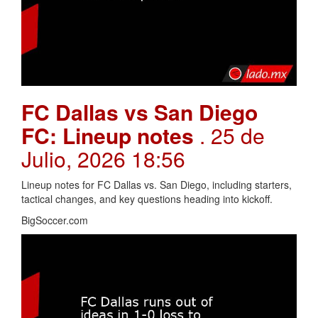
FC Dallas vs San Diego
FC: Lineup notes
. 25 de
Julio, 2026 18:56
Lineup notes for FC Dallas vs. San Diego, including starters,
tactical changes, and key questions heading into kickoff.
BigSoccer.com