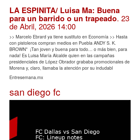
LA ESPINITA/ Luisa Ma: Buena
. 23
para un barrido o un trapeado
de Abril, 2026 14:00
>> Marcelo Ebrard ya tiene sustituto en Economía >> Hasta
con pistoleros compran medios en Puebla ANDY S. K.
BROWN* ¡Tan joven y buena para todo… o más bien, para
nada! Es Luisa María Alcalde quien en las campañas
presidenciales de López Obrador grababa promocionales de
Morena y, claro, llamaba la atención por su indudabl
Entresemana.mx
san diego fc