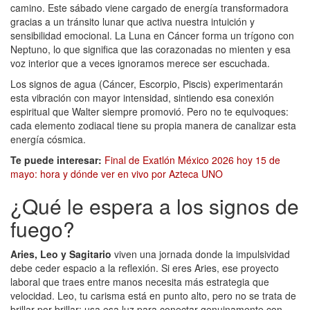
camino. Este sábado viene cargado de energía transformadora
gracias a un tránsito lunar que activa nuestra intuición y
sensibilidad emocional. La Luna en Cáncer forma un trígono con
Neptuno, lo que significa que las corazonadas no mienten y esa
voz interior que a veces ignoramos merece ser escuchada.
Los signos de agua (Cáncer, Escorpio, Piscis) experimentarán
esta vibración con mayor intensidad, sintiendo esa conexión
espiritual que Walter siempre promovió. Pero no te equivoques:
cada elemento zodiacal tiene su propia manera de canalizar esta
energía cósmica.
Te puede interesar:
Final de Exatlón México 2026 hoy 15 de
mayo: hora y dónde ver en vivo por Azteca UNO
¿Qué le espera a los signos de
fuego?
Aries, Leo y Sagitario
viven una jornada donde la impulsividad
debe ceder espacio a la reflexión. Si eres Aries, ese proyecto
laboral que traes entre manos necesita más estrategia que
velocidad. Leo, tu carisma está en punto alto, pero no se trata de
brillar por brillar: usa esa luz para conectar genuinamente con