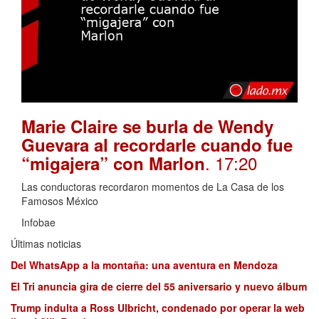
Marie Claire se burla de Wendy
Guevara al recordarle cuando fue
. 17:20
“migajera” con Marlon
Las conductoras recordaron momentos de La Casa de los
Famosos México
Infobae
Últimas noticias
Del WhatsApp a la montaña: una aventura en Mendoza
El Tri anuncia gira de cierre del 55 aniversario y nuevo álbum
Trump indulta a Ross Ulbricht, condenado por operar la web