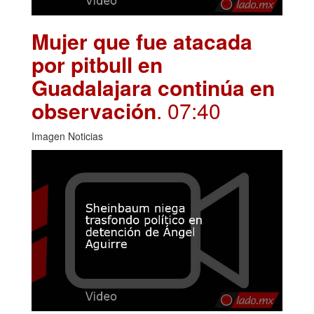
Mujer que fue atacada
por pitbull en
Guadalajara continúa en
observación
. 07:40
Imagen Noticias