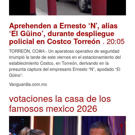
Aprehenden a Ernesto ‘N’, alias
‘El Güino’, durante despliegue
. 20:05
policial en Costco Torreón
TORREÓN, COAH.- Un aparatoso operativo de seguridad
irrumpió la tarde de este viernes en el estacionamiento del
establecimiento Costco, en Torreón, derivando en la
presunta captura del empresario Ernesto “N”, apodado “El
Güino”.
Vanguardia.com.mx
votaciones la casa de los
famosos mexico 2026