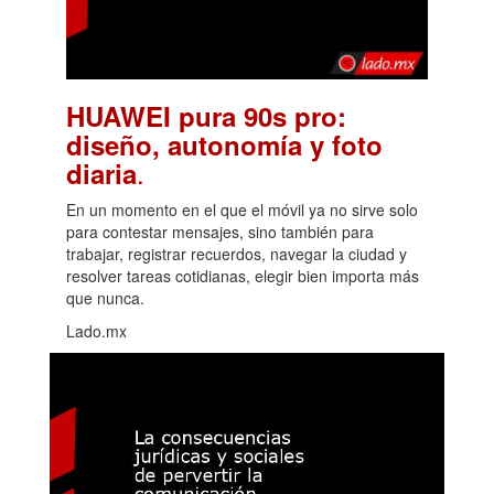
HUAWEI pura 90s pro:
diseño, autonomía y foto
.
diaria
En un momento en el que el móvil ya no sirve solo
para contestar mensajes, sino también para
trabajar, registrar recuerdos, navegar la ciudad y
resolver tareas cotidianas, elegir bien importa más
que nunca.
Lado.mx