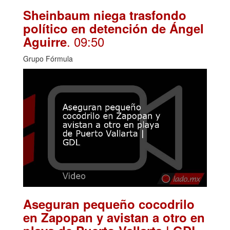
Sheinbaum niega trasfondo
político en detención de Ángel
. 09:50
Aguirre
Grupo Fórmula
Aseguran pequeño cocodrilo
en Zapopan y avistan a otro en