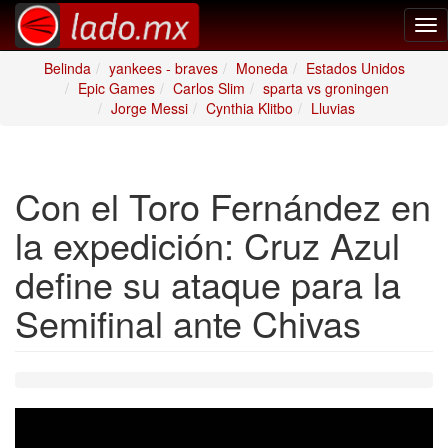
Tog
nav
Belinda
yankees - braves
Moneda
Estados Unidos
Epic Games
Carlos Slim
sparta vs groningen
Jorge Messi
Cynthia Klitbo
Lluvias
Con el Toro Fernández en
la expedición: Cruz Azul
define su ataque para la
Semifinal ante Chivas