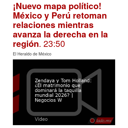
¡Nuevo mapa político!
México y Perú retoman
relaciones mientras
avanza la derecha en la
región
. 23:50
El Heraldo de México