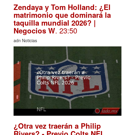
Zendaya y Tom Holland: ¿El
matrimonio que dominará la
taquilla mundial 2026? |
. 23:50
Negocios W
adn Noticias
¿Otra vez traerán a Philip
Rivers? - Previo Colts NFL