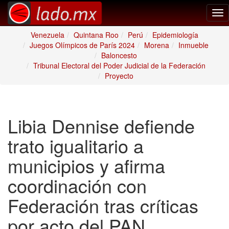
Tog
nav
Venezuela
Quintana Roo
Perú
Epidemiología
Juegos Olímpicos de París 2024
Morena
Inmueble
Baloncesto
Tribunal Electoral del Poder Judicial de la Federación
Proyecto
Libia Dennise defiende
trato igualitario a
municipios y afirma
coordinación con
Federación tras críticas
por acto del PAN