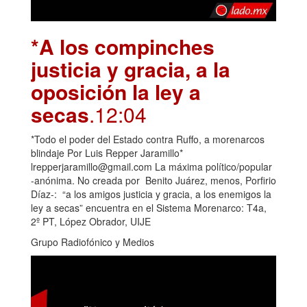
*A los compinches
justicia y gracia, a la
oposición la ley a
secas
.12:04
*Todo el poder del Estado contra Ruffo, a morenarcos
blindaje Por Luis Repper Jaramillo*
lrepperjaramillo@gmail.com La máxima político/popular
-anónima. No creada por Benito Juárez, menos, Porfirio
Díaz-: “a los amigos justicia y gracia, a los enemigos la
ley a secas” encuentra en el Sistema Morenarco: T4a,
2º PT, López Obrador, UIJE
Grupo Radiofónico y Medios