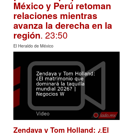
México y Perú retoman
relaciones mientras
avanza la derecha en la
región
. 23:50
El Heraldo de México
Zendaya y Tom Holland: ¿El