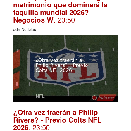
matrimonio que dominará la
taquilla mundial 2026? |
. 23:50
Negocios W
adn Noticias
¿Otra vez traerán a Philip
Rivers? - Previo Colts NFL
. 23:50
2026