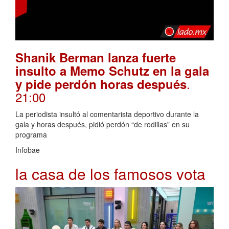
Shanik Berman lanza fuerte
insulto a Memo Schutz en la gala
.
y pide perdón horas después
21:00
La periodista insultó al comentarista deportivo durante la
gala y horas después, pidió perdón “de rodillas” en su
programa
Infobae
la casa de los famosos vota