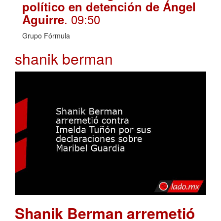
político en detención de Ángel
. 09:50
Aguirre
Grupo Fórmula
shanik berman
Shanik Berman arremetió