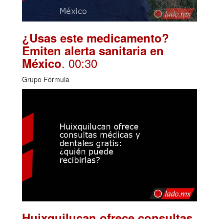
¿Usas este medicamento?
Emiten alerta sanitaria en
. 00:30
México
Grupo Fórmula
Huixquilucan ofrece consultas