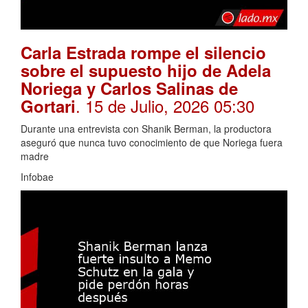
Carla Estrada rompe el silencio
sobre el supuesto hijo de Adela
Noriega y Carlos Salinas de
. 15 de Julio, 2026 05:30
Gortari
Durante una entrevista con Shanik Berman, la productora
aseguró que nunca tuvo conocimiento de que Noriega fuera
madre
Infobae