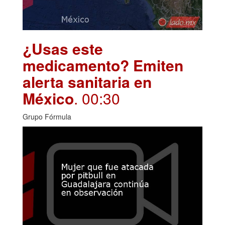
¿Usas este
medicamento? Emiten
alerta sanitaria en
México
. 00:30
Grupo Fórmula