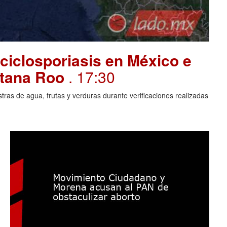
ciclosporiasis en México e
intana Roo
. 17:30
ras de agua, frutas y verduras durante verificaciones realizadas