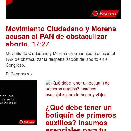
Movimiento Ciudadano y Morena
acusan al PAN de obstaculizar
. 17:27
aborto
Movimiento Ciudadano y Morena en Guanajuato acusan al
PAN de obstaculizar la despenalización del aborto en el
Congreso.
El Congresista
¿Qué debe tener un
botiquín de primeros
auxilios? Insumos
esenciales para tu