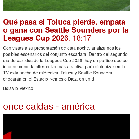
Qué pasa si Toluca pierde, empata
o gana con Seattle Sounders por la
. 18:17
Leagues Cup 2026
Con vistas a su presentación de esta noche, analizamos los
posibles escenarios del conjunto escarlata. Dentro del segundo
día de partidos de la Leagues Cup 2026, hay un partido que se
impone como la alternativa más atractiva para sintonizar en la
TV esta noche de miércoles. Toluca y Seattle Sounders
chocarán en el Estadio Nemesio Diez, en un d
BolaVip Mexico
once caldas - américa