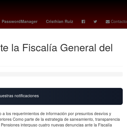
ro
pumas vs cruz azul
Denuncia
Cadáver
PasswordManager
Cristhian Ruiz
Contacto
e la Fiscalía General del
uestras notificaciones
 a los requerimientos de información por presuntos desvíos y
eriores Como parte de la estrategia de saneamiento, transparencia
 Pensiones interpuso cuatro nuevas denuncias ante la Fiscalía