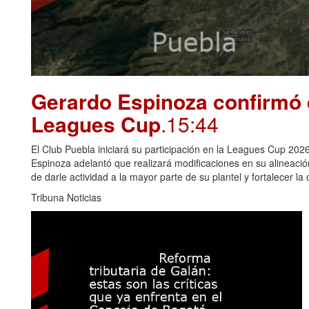
Gerardo Espinoza confirmó 
Leagues Cup
.15:44
El Club Puebla iniciará su participación en la Leagues Cup 2026
Espinoza adelantó que realizará modificaciones en su alineació
de darle actividad a la mayor parte de su plantel y fortalecer la
Tribuna Noticias