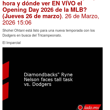
hora y dónde ver EN VIVO el
Opening Day 2026 de la MLB?
. 26 de Marzo,
(Jueves 26 de marzo)
2026 15:06
Shohei Ohtani está listo para una nueva temporada con los
Dodgers en busca del Tricampeonato.
El Imparcial