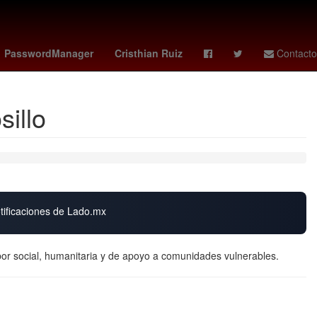
orio 2026
tabla leagues cup
camberos
PasswordManager
Cristhian Ruiz
Contacto
illo
otificaciones de Lado.mx
or social, humanitaria y de apoyo a comunidades vulnerables.