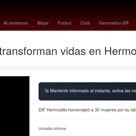
olanos
Star Wars
alerta meteorológica
dias de descanso obligat
Al momento
Mapa
Futbol
Club
Generador QR
ransforman vidas en Hermos
🚀 Mantente informado al instante, activa las n
DIF Hermosillo homenajeó a 30 mujeres por su lab
Uniradio Informa