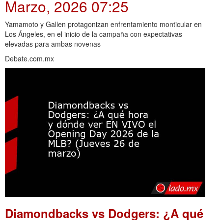
Marzo, 2026 07:25
Yamamoto y Gallen protagonizan enfrentamiento monticular en
Los Ángeles, en el inicio de la campaña con expectativas
elevadas para ambas novenas
Debate.com.mx
Diamondbacks vs Dodgers: ¿A qué