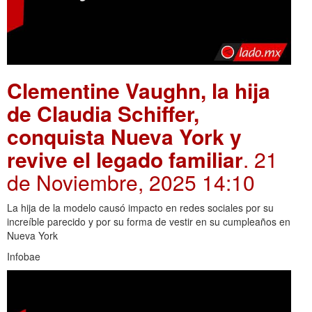
Clementine Vaughn, la hija
de Claudia Schiffer,
conquista Nueva York y
revive el legado familiar
. 21
de Noviembre, 2025 14:10
La hija de la modelo causó impacto en redes sociales por su
increíble parecido y por su forma de vestir en su cumpleaños en
Nueva York
Infobae