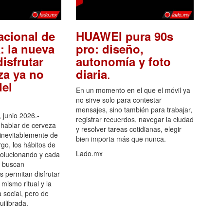
acional de
HUAWEI pura 90s
: la nueva
pro: diseño,
isfrutar
autonomía y foto
.
za ya no
diaria
el
En un momento en el que el móvil ya
no sirve solo para contestar
mensajes, sino también para trabajar,
 junio 2026.-
registrar recuerdos, navegar la ciudad
hablar de cerveza
y resolver tareas cotidianas, elegir
 inevitablemente de
bien importa más que nunca.
go, los hábitos de
Lado.mx
olucionando y cada
 buscan
es permitan disfrutar
 mismo ritual y la
 social, pero de
ilibrada.