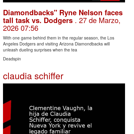
Diamondbacks" Ryne Nelson faces
. 27 de Marzo,
tall task vs. Dodgers
2026 07:56
With one game behind them in the regular season, the Los
Angeles Dodgers and visiting Arizona Diamondbacks will
unleash dueling surprises when the tea
Deadspin
claudia schiffer