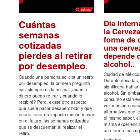
Cuántas
Día Intern
la Cerveza
semanas
forma de d
cotizadas
una cerve
pierdes al retirar
depende d
.
alcohol.
por desempleo
.
Ciudad de México,
Cuando una persona solicita un retiro
Durante décadas, 
por desempleo, la primera pregunta
significaba hablar
casi siempre es la misma: ¿cuánto
alcohol. Sin embar
dinero puedo retirar y cuándo lo
consumo están ev
recibiré? Pero, existe otro aspecto
vez más personas
que suele pasar desapercibido y que
alternativas que l
puede tener un impacto mucho mayor
el mismo sabor, el
en el futuro: las semanas cotizadas
misma experiencia
que se descuentan al realizar el
una forma más equ
retiro.
Lado.mx