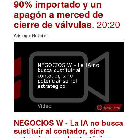
90% importado y un
apagón a merced de
cierre de válvulas
. 20:20
Aristegui Noticias
NEGOCIOS W - La IA no busca
sustituir al contador, sino