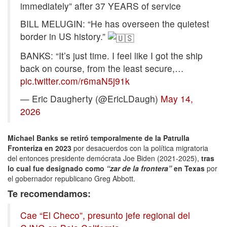
immediately” after 37 YEARS of service
BILL MELUGIN: “He has overseen the quietest
border in US history.”
BANKS: “It’s just time. I feel like I got the ship
back on course, from the least secure,…
pic.twitter.com/r6maN5j91k
— Eric Daugherty (@EricLDaugh)
May 14,
2026
Michael Banks se retiró temporalmente de la Patrulla
Fronteriza en 2023
por desacuerdos con la política migratoria
del entonces presidente demócrata Joe Biden (2021-2025),
tras
lo cual fue designado como
“zar de la frontera”
en Texas
por
el gobernador republicano Greg Abbott.
Te recomendamos:
Cae “El Checo”, presunto jefe regional del