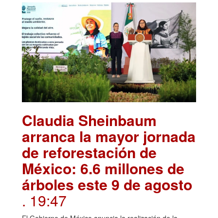
Claudia Sheinbaum
arranca la mayor jornada
de reforestación de
México: 6.6 millones de
árboles este 9 de agosto
. 19:47
El Gobierno de México anuncia la realización de la