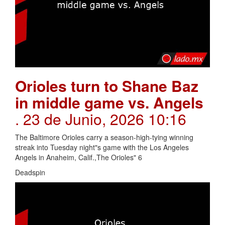
Orioles turn to Shane Baz
in middle game vs. Angels
. 23 de Junio, 2026 10:16
The Baltimore Orioles carry a season-high-tying winning
streak into Tuesday night"s game with the Los Angeles
Angels in Anaheim, Calif.,The Orioles" 6
Deadspin