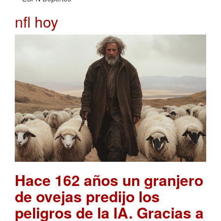
nfl hoy
Hace 162 años un granjero
de ovejas predijo los
peligros de la IA. Gracias a