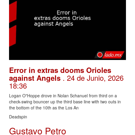
Error in extras dooms Orioles
. 24 de Junio, 2026
against Angels
18:36
Logan O"Hoppe drove in Nolan Schanuel from third on a
check-swing bouncer up the third base line with two outs in
the bottom of the 10th as the Los An
Deadspin
Gustavo Petro