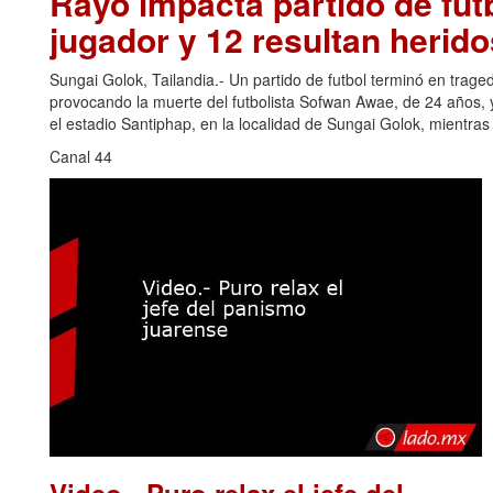
Rayo impacta partido de futb
jugador y 12 resultan herido
Sungai Golok, Tailandia.- Un partido de futbol terminó en trage
provocando la muerte del futbolista Sofwan Awae, de 24 años, y
el estadio Santiphap, en la localidad de Sungai Golok, mientra
Canal 44
Video.- Puro relax el jefe del