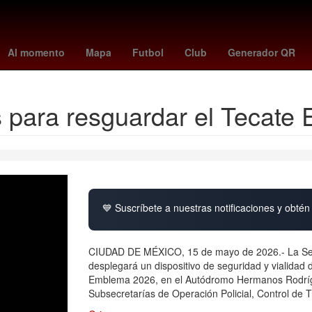
tubi
Rosario
Anthony Davis
Oblivion
tottenham
Pago
Ach
Al momento
Mapa
Futbol
Club
Generador QR
s para resguardar el Tecat
💙 Suscríbete a nuestras notificaciones y obtén 
CIUDAD DE MÉXICO, 15 de mayo de 2026.- La Sec
desplegará un dispositivo de seguridad y vialidad d
Emblema 2026, en el Autódromo Hermanos Rodrígu
Subsecretarías de Operación Policial, Control de Tr