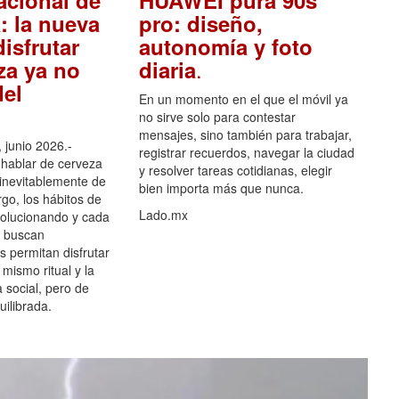
acional de
HUAWEI pura 90s
: la nueva
pro: diseño,
isfrutar
autonomía y foto
.
za ya no
diaria
el
En un momento en el que el móvil ya
no sirve solo para contestar
mensajes, sino también para trabajar,
 junio 2026.-
registrar recuerdos, navegar la ciudad
hablar de cerveza
y resolver tareas cotidianas, elegir
 inevitablemente de
bien importa más que nunca.
go, los hábitos de
Lado.mx
olucionando y cada
 buscan
es permitan disfrutar
 mismo ritual y la
 social, pero de
ilibrada.