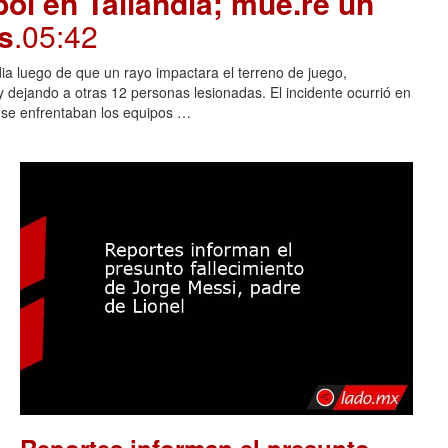
ol en Tailandia; mue.re un
s
.05:42
dia luego de que un rayo impactara el terreno de juego,
 dejando a otras 12 personas lesionadas. El incidente ocurrió en
s se enfrentaban los equipos …
Reportes informan el presunto