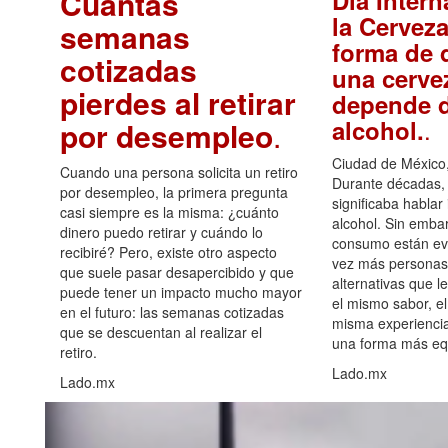
Cuántas
Día Intern
la Cerveza
semanas
forma de d
cotizadas
una cerve
pierdes al retirar
depende d
.
alcohol.
por desempleo
.
Ciudad de México,
Cuando una persona solicita un retiro
Durante décadas, 
por desempleo, la primera pregunta
significaba hablar
casi siempre es la misma: ¿cuánto
alcohol. Sin embar
dinero puedo retirar y cuándo lo
consumo están ev
recibiré? Pero, existe otro aspecto
vez más personas
que suele pasar desapercibido y que
alternativas que l
puede tener un impacto mucho mayor
el mismo sabor, el
en el futuro: las semanas cotizadas
misma experiencia
que se descuentan al realizar el
una forma más equ
retiro.
Lado.mx
Lado.mx