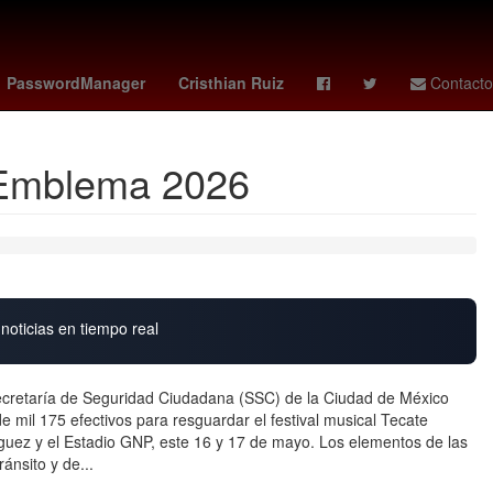
raf Hakimi
España
PasswordManager
Cristhian Ruiz
Contacto
e Emblema 2026
noticias en tiempo real
retaría de Seguridad Ciudadana (SSC) de la Ciudad de México
e mil 175 efectivos para resguardar el festival musical Tecate
ez y el Estadio GNP, este 16 y 17 de mayo. Los elementos de las
ánsito y de...