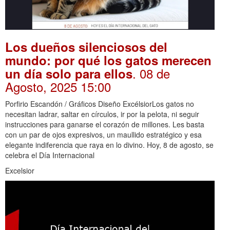
Los dueños silenciosos del
mundo: por qué los gatos merecen
. 08 de
un día solo para ellos
Agosto, 2025 15:00
Porfirio Escandón / Gráficos Diseño ExcélsiorLos gatos no
necesitan ladrar, saltar en círculos, ir por la pelota, ni seguir
instrucciones para ganarse el corazón de millones. Les basta
con un par de ojos expresivos, un maullido estratégico y esa
elegante indiferencia que raya en lo divino. Hoy, 8 de agosto, se
celebra el Día Internacional
Excelsior