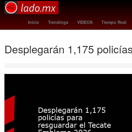
Maradona
milan
Inicio
Trendings
VIDEOS
Tiempo Real
Desplegarán 1,175 policía