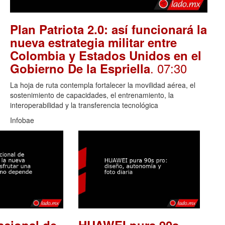
Plan Patriota 2.0: así funcionará la
nueva estrategia militar entre
Colombia y Estados Unidos en el
. 07:30
Gobierno De la Espriella
La hoja de ruta contempla fortalecer la movilidad aérea, el
sostenimiento de capacidades, el entrenamiento, la
interoperabilidad y la transferencia tecnológica
Infobae