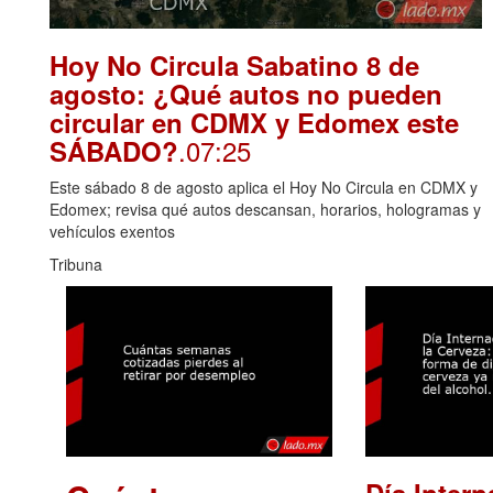
Hoy No Circula Sabatino 8 de
agosto: ¿Qué autos no pueden
circular en CDMX y Edomex este
.07:25
SÁBADO?
Este sábado 8 de agosto aplica el Hoy No Circula en CDMX y
Edomex; revisa qué autos descansan, horarios, hologramas y
vehículos exentos
Tribuna