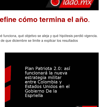
define cómo termina el año
.
 funciona, qué objetivo se aleja y qué hipótesis perdió vigencia.
de que diciembre se limite a explicar los resultados