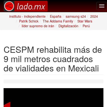
Tog
nav
instituto - independiente
España
samsung s24
2024
Patrik Schick
The Addams Family
Star Wars
líder supremo de irán
Digitalización
Perú
CESPM rehabilita más de
9 mil metros cuadrados
de vialidades en Mexicali