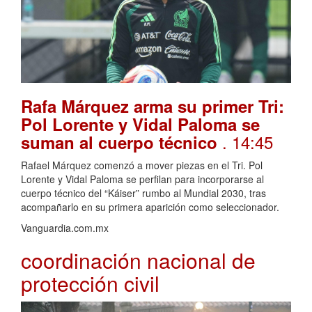
Rafa Márquez arma su primer Tri:
Pol Lorente y Vidal Paloma se
. 14:45
suman al cuerpo técnico
Rafael Márquez comenzó a mover piezas en el Tri. Pol
Lorente y Vidal Paloma se perfilan para incorporarse al
cuerpo técnico del “Káiser” rumbo al Mundial 2030, tras
acompañarlo en su primera aparición como seleccionador.
Vanguardia.com.mx
coordinación nacional de
protección civil