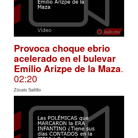
Provoca choque ebrio
acelerado en el bulevar
Emilio Arizpe de la Maza
.
02:20
Zócalo Saltillo