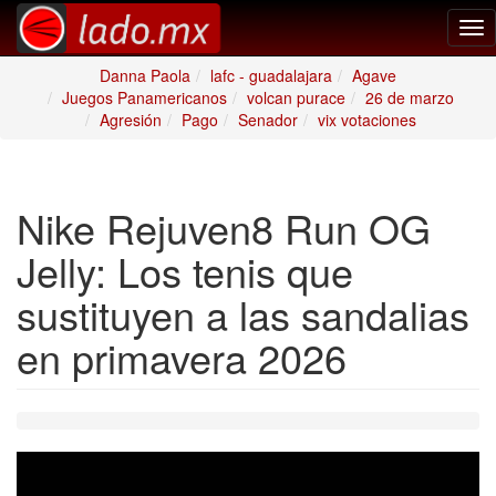
Tog
nav
Danna Paola
lafc - guadalajara
Agave
Juegos Panamericanos
volcan purace
26 de marzo
Agresión
Pago
Senador
vix votaciones
Nike Rejuven8 Run OG
Jelly: Los tenis que
sustituyen a las sandalias
en primavera 2026