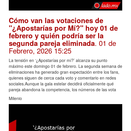
Cómo van las votaciones de
"¿Apostarías por Mí?" hoy 01 de
febrero y quién podría ser la
. 01 de
segunda pareja eliminada
Febrero, 2026 15:25
La tensión en ‘¿Apostarías por mí?’ alcanza su punto
máximo este domingo 01 de febrero. La segunda semana de
eliminaciones ha generado gran expectación entre los fans,
quienes siguen de cerca cada voto y comentario en redes
sociales.Aunque la gala estelar decidirá oficialmente qué
pareja abandona la competencia, los números de las vota
Milenio