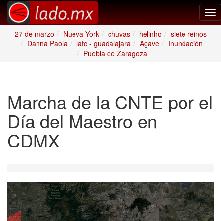
Tog
nav
27 de marzo
Nueva York
chuvas
helinho
siete reinos
Danna Paola
lafc - guadalajara
Agave
Inundación
Puebla de Zaragoza
Marcha de la CNTE por el
Día del Maestro en
CDMX