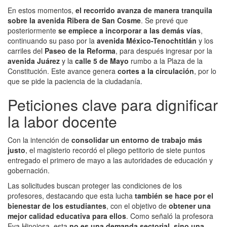
En estos momentos,
el recorrido avanza de manera tranquila
sobre la avenida Ribera de San Cosme
. Se prevé que
posteriormente
se empiece a incorporar a las demás vías
,
continuando su paso por la
avenida México-Tenochtitlán
y los
carriles del
Paseo de la Reforma
, para después ingresar por la
avenida Juárez
y la
calle 5 de Mayo
rumbo a la Plaza de la
Constitución. Este avance genera
cortes a la circulación
, por lo
que se pide la paciencia de la ciudadanía.
Peticiones clave para dignificar
la labor docente
Con la intención de
consolidar un entorno de trabajo más
justo
, el magisterio recordó el pliego petitorio de siete puntos
entregado el primero de mayo a las autoridades de educación y
gobernación.
Las solicitudes buscan proteger las condiciones de los
profesores, destacando que esta lucha
también se hace por el
bienestar de los estudiantes
, con el objetivo de
obtener una
mejor calidad educativa para ellos
. Como señaló la profesora
Eva Hinojosa, esta
no es una demanda sectorial, sino una