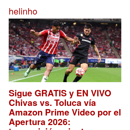
helinho
Sigue GRATIS y EN VIVO
Chivas vs. Toluca vía
Amazon Prime Video por el
Apertura 2026: