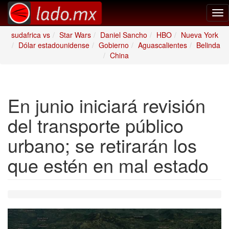
Tog
nav
sudafrica vs
Star Wars
Daniel Sancho
HBO
Nueva York
Dólar estadounidense
Gobierno
Aguascalientes
Belinda
China
En junio iniciará revisión
del transporte público
urbano; se retirarán los
que estén en mal estado