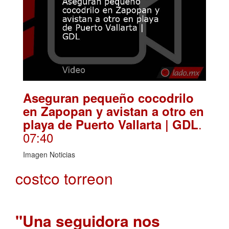
Aseguran pequeño cocodrilo
en Zapopan y avistan a otro en
.
playa de Puerto Vallarta | GDL
07:40
Imagen Noticias
costco torreon
"Una seguidora nos