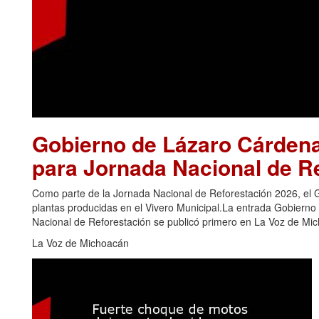
Gobierno de Lázaro Cárdena
para Jornada Nacional de R
Como parte de la Jornada Nacional de Reforestación 2026, el 
plantas producidas en el Vivero Municipal.La entrada Gobiern
Nacional de Reforestación se publicó primero en La Voz de Mi
La Voz de Michoacán