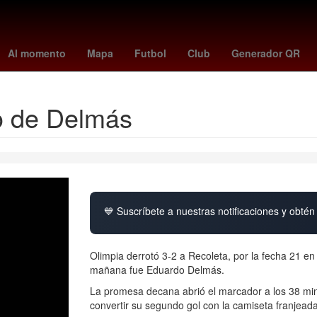
Star Wars
2024
scream 1
la casa de los famosos horario
burn
Al momento
Mapa
Futbol
Club
Generador QR
to de Delmás
💙 Suscríbete a nuestras notificaciones y obtén 
Olimpia derrotó 3-2 a Recoleta, por la fecha 21 en
mañana fue Eduardo Delmás.
La promesa decana abrió el marcador a los 38 mi
convertir su segundo gol con la camiseta franjeada