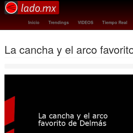
Madrid
leagues cup hoy
Brasil
Inicio
Trendings
VIDEOS
Tiempo Real
La cancha y el arco favori