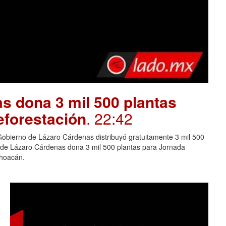
s dona 3 mil 500 plantas
eforestación
. 22:42
Gobierno de Lázaro Cárdenas distribuyó gratuitamente 3 mil 500
o de Lázaro Cárdenas dona 3 mil 500 plantas para Jornada
choacán.