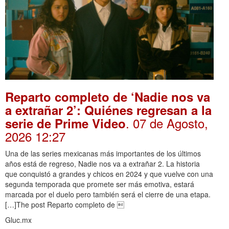
Reparto completo de ‘Nadie nos va
a extrañar 2’: Quiénes regresan a la
. 07 de Agosto,
serie de Prime Video
2026 12:27
Una de las series mexicanas más importantes de los últimos
años está de regreso, Nadie nos va a extrañar 2. La historia
que conquistó a grandes y chicos en 2024 y que vuelve con una
segunda temporada que promete ser más emotiva, estará
marcada por el duelo pero también será el cierre de una etapa.
[…]The post Reparto completo de 
Gluc.mx