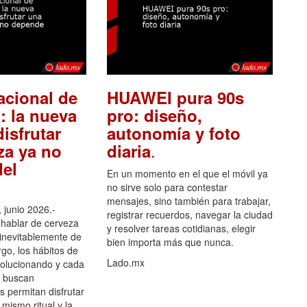
acional de
HUAWEI pura 90s
: la nueva
pro: diseño,
isfrutar
autonomía y foto
.
za ya no
diaria
el
En un momento en el que el móvil ya
no sirve solo para contestar
mensajes, sino también para trabajar,
 junio 2026.-
registrar recuerdos, navegar la ciudad
hablar de cerveza
y resolver tareas cotidianas, elegir
 inevitablemente de
bien importa más que nunca.
go, los hábitos de
Lado.mx
olucionando y cada
 buscan
es permitan disfrutar
 mismo ritual y la