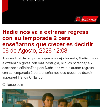
Nadie nos va a extrañar regresa
con su temporada 2 para
.
enseñarnos que crecer es decidir
06 de Agosto, 2026 12:03
Tras un final de temporada que nos dejó llorando, Nadie nos va
a extrañar regresa con más nostalgia, nuevos personajes y
decisiones difícilesThe post Nadie nos va a extrañar regresa
con su temporada 2 para enseñarnos que crecer es decidir
appeared first on Chilango.
Chilango.com