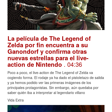
La película de The Legend of
Zelda por fin encuentra a su
Ganondorf y confirma otras
nuevas estrellas para el live-
. 04:36
action de Nintendo
Poco a poco, el live-action de The Legend of Zelda va
cogiendo forma. El rodaje ya ha dado el pistoletazo de salida
y ya hemos podido ver las primeras imágenes de los
principales protagonistas. Sin embargo, aún quedaba por
saber quién iba a interpretar al legendario villano
Vida Extra