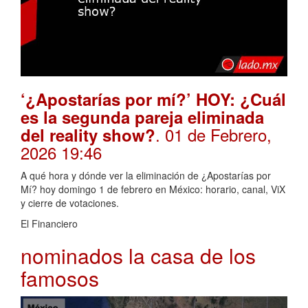
‘¿Apostarías por mí?’ HOY: ¿Cuál
es la segunda pareja eliminada
. 01 de Febrero,
del reality show?
2026 19:46
A qué hora y dónde ver la eliminación de ¿Apostarías por
Mí? hoy domingo 1 de febrero en México: horario, canal, ViX
y cierre de votaciones.
El Financiero
nominados la casa de los
famosos