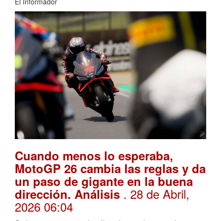
El Informador
Cuando menos lo esperaba,
MotoGP 26 cambia las reglas y da
un paso de gigante en la buena
. 28 de Abril,
dirección. Análisis
2026 06:04