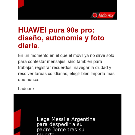
HUAWEI pura 90s pro:
diseño, autonomía y foto
.
diaria
En un momento en el que el móvil ya no sirve solo
para contestar mensajes, sino también para
trabajar, registrar recuerdos, navegar la ciudad y
resolver tareas cotidianas, elegir bien importa más
que nunca.
Lado.mx