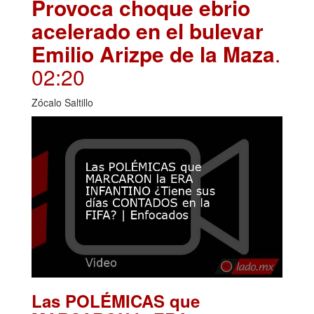
Provoca choque ebrio
acelerado en el bulevar
Emilio Arizpe de la Maza
.
02:20
Zócalo Saltillo
Las POLÉMICAS que