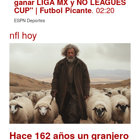
ganar LIGA MX y NO LEAGUES
. 02:20
CUP" | Futbol Picante
ESPN Deportes
nfl hoy
Hace 162 años un granjero