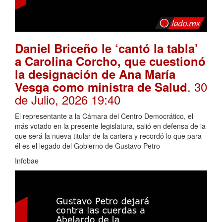
Daniel Briceño le ‘cantó la tabla’
a Carolina Corcho, que cuestionó
la designación de Ana María
. 30
Vesga como ministra de Salud
de Julio, 2026 19:40
El representante a la Cámara del Centro Democrático, el
más votado en la presente legislatura, salió en defensa de la
que será la nueva titular de la cartera y recordó lo que para
él es el legado del Gobierno de Gustavo Petro
Infobae