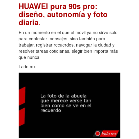
HUAWEI pura 90s pro:
diseño, autonomía y foto
.
diaria
En un momento en el que el móvil ya no sirve solo
para contestar mensajes, sino también para
trabajar, registrar recuerdos, navegar la ciudad y
resolver tareas cotidianas, elegir bien importa más
que nunca.
Lado.mx