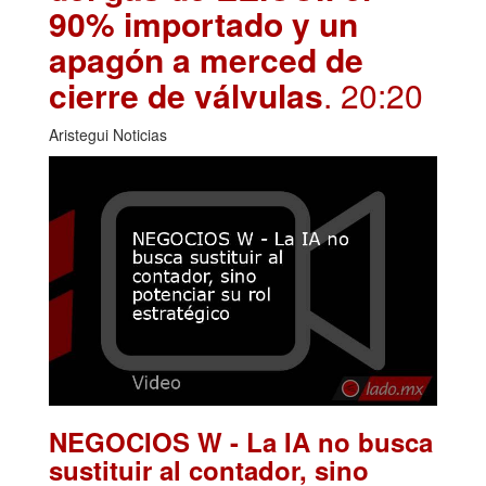
90% importado y un
apagón a merced de
cierre de válvulas
. 20:20
Aristegui Noticias
NEGOCIOS W - La IA no busca
sustituir al contador, sino