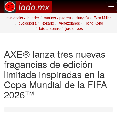
Tog
nav
mavericks - thunder
marlins - padres
Hungría
Ezra Miller
cyclospora
Rosario
Venezolanos
Hong Kong
luis chaparro
jordan bos
AXE® lanza tres nuevas
fragancias de edición
limitada inspiradas en la
Copa Mundial de la FIFA
2026™