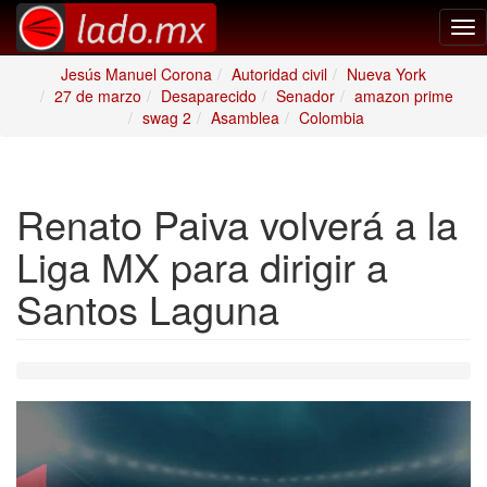
Tog
nav
Jesús Manuel Corona
Autoridad civil
Nueva York
27 de marzo
Desaparecido
Senador
amazon prime
swag 2
Asamblea
Colombia
Renato Paiva volverá a la
Liga MX para dirigir a
Santos Laguna