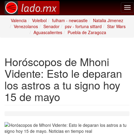
Tog
nav
Valencia
Voleibol
fulham - newcastle
Natalia Jimenez
Venezolanos
Senador
psv - fortuna sittard
Star Wars
Aguascalientes
Puebla de Zaragoza
Horóscopos de Mhoni
Vidente: Esto le deparan
los astros a tu signo hoy
15 de mayo