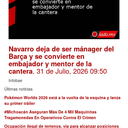
Navarro deja de ser mánager del
Barça y se convierte en
embajador y mentor de la
. 31 de Julio, 2026 09:50
cantera
Infobae
Últimas noticias
Pokémon Worlds 2026 está a la vuelta de la esquina y lanza
su primer tráiler
#Michoacán Aseguran Más De 4 Mil Maquinitas
Tragamonedas En Operativos Contra El Crimen
Ocupación ilegal de terrenos, vía para alcanzar posiciones