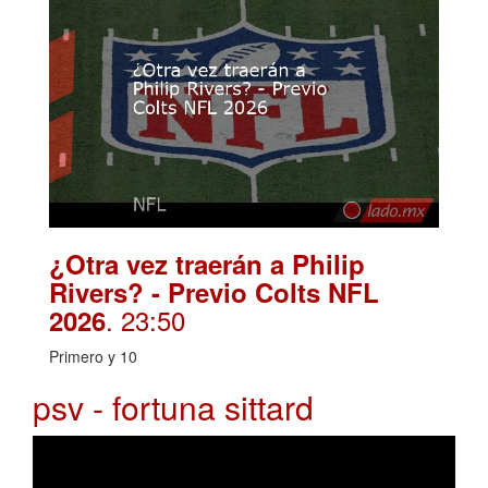
¿Otra vez traerán a Philip
Rivers? - Previo Colts NFL
. 23:50
2026
Primero y 10
psv - fortuna sittard