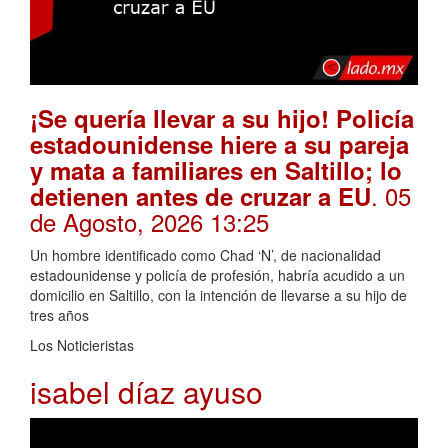
¡Se quería llevar a su hijo! Policía
estadounidense hiere a su pareja
y mata a familiares en Saltillo; lo
. 05
detienen antes de cruzar a EU
de Agosto, 2026 13:25
Un hombre identificado como Chad ‘N’, de nacionalidad
estadounidense y policía de profesión, habría acudido a un
domicilio en Saltillo, con la intención de llevarse a su hijo de
tres años
Los Noticieristas
isabel díaz ayuso