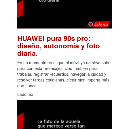
HUAWEI pura 90s pro:
diseño, autonomía y foto
.
diaria
En un momento en el que el móvil ya no sirve solo
para contestar mensajes, sino también para
trabajar, registrar recuerdos, navegar la ciudad y
resolver tareas cotidianas, elegir bien importa más
que nunca.
Lado.mx