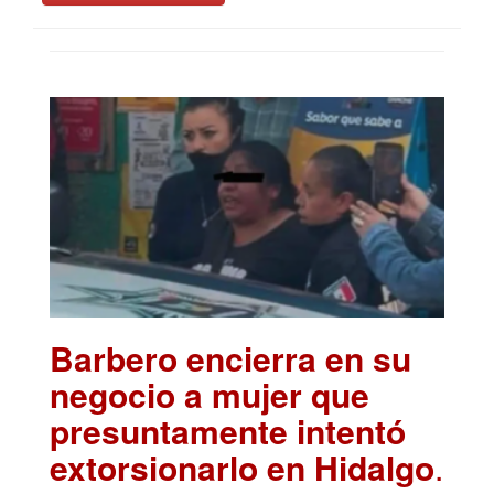
Barbero encierra en su
negocio a mujer que
presuntamente intentó
extorsionarlo en Hidalgo
.