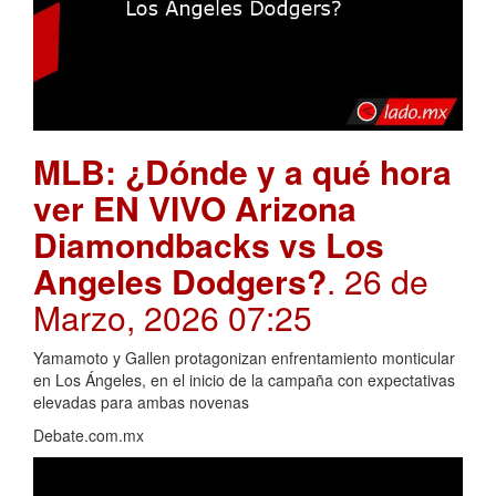
MLB: ¿Dónde y a qué hora
ver EN VIVO Arizona
Diamondbacks vs Los
Angeles Dodgers?
. 26 de
Marzo, 2026 07:25
Yamamoto y Gallen protagonizan enfrentamiento monticular
en Los Ángeles, en el inicio de la campaña con expectativas
elevadas para ambas novenas
Debate.com.mx