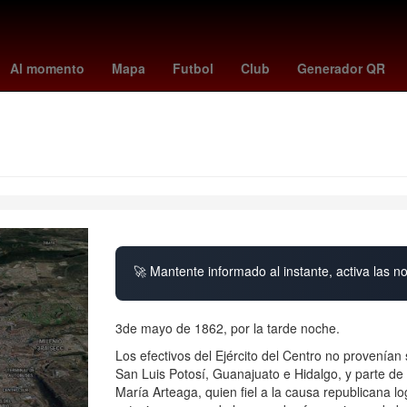
cional vs Bahia
internacional - bahía
Inter Miami - Montréal
Luis
Al momento
Mapa
Futbol
Club
Generador QR
🚀 Mantente informado al instante, activa las n
3de mayo de 1862, por la tarde noche.
Los efectivos del Ejército del Centro no provenían
San Luis Potosí, Guanajuato e Hidalgo, y parte de
María Arteaga, quien fiel a la causa republicana l