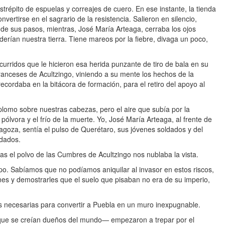
répito de espuelas y correajes de cuero. En ese instante, la tienda
ertirse en el sagrario de la resistencia. Salieron en silencio,
o de sus pasos, mientras, José María Arteaga, cerraba los ojos
erían nuestra tierra. Tiene mareos por la fiebre, divaga un poco,
urridos que le hicieron esa herida punzante de tiro de bala en su
anceses de Acultzingo, viniendo a su mente los hechos de la
recordaba en la bitácora de formación, para el retiro del apoyo al
plomo sobre nuestras cabezas, pero el aire que subía por la
 pólvora y el frío de la muerte. Yo, José María Arteaga, al frente de
agoza, sentía el pulso de Querétaro, sus jóvenes soldados y del
ldados.
ras el polvo de las Cumbres de Acultzingo nos nublaba la vista.
po. Sabíamos que no podíamos aniquilar al invasor en estos riscos,
ones y demostrarles que el suelo que pisaban no era de su imperio,
s necesarias para convertir a Puebla en un muro inexpugnable.
 que se creían dueños del mundo— empezaron a trepar por el