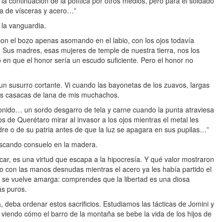
a continuación de la política por otros medios, pero para el soldado
ra de vísceras y acero…”
 la vanguardia.
on el bozo apenas asomando en el labio, con los ojos todavía
 Sus madres, esas mujeres de temple de nuestra tierra, nos los
o en que el honor sería un escudo suficiente. Pero el honor no
un susurro cortante. Vi cuando las bayonetas de los zuavos, largas
las casacas de lana de mis muchachos.
onido… un sordo desgarro de tela y carne cuando la punta atraviesa
s de Querétaro mirar al invasor a los ojos mientras el metal les
re o de su patria antes de que la luz se apagara en sus pupilas…”
scando consuelo en la madera.
car, es una virtud que escapa a la hipocresía. Y qué valor mostraron
go con las manos desnudas mientras el acero ya les había partido el
a se vuelve amarga: comprendes que la libertad es una diosa
ás puros.
, deba ordenar estos sacrificios. Estudiamos las tácticas de Jomini y
 viendo cómo el barro de la montaña se bebe la vida de los hijos de