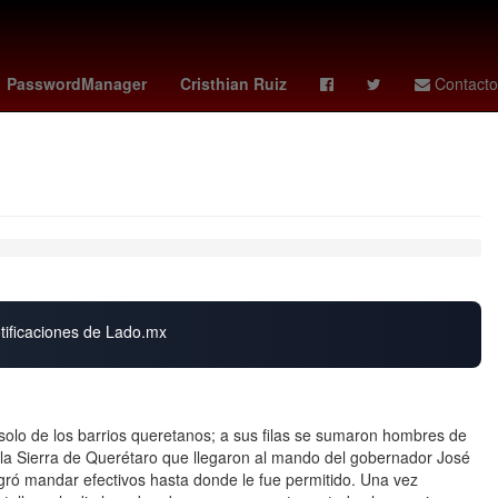
 Advíncula
Toronto - Philadelphia
Columbus Crew - Nashville SC
PasswordManager
Cristhian Ruiz
Contacto
otificaciones de Lado.mx
 solo de los barrios queretanos; a sus filas se sumaron hombres de
 la Sierra de Querétaro que llegaron al mando del gobernador José
ogró mandar efectivos hasta donde le fue permitido. Una vez