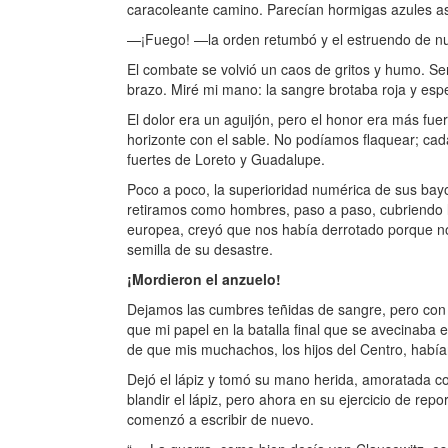
caracoleante camino. Parecían hormigas azules a
—¡Fuego! —la orden retumbó y el estruendo de nuest
El combate se volvió un caos de gritos y humo. Sen
brazo. Miré mi mano: la sangre brotaba roja y es
El dolor era un aguijón, pero el honor era más fuer
horizonte con el sable. No podíamos flaquear; cada
fuertes de Loreto y Guadalupe.
Poco a poco, la superioridad numérica de sus bayo
retiramos como hombres, paso a paso, cubriendo l
europea, creyó que nos había derrotado porque nos 
semilla de su desastre.
¡Mordieron el anzuelo!
Dejamos las cumbres teñidas de sangre, pero con l
que mi papel en la batalla final que se avecinaba 
de que mis muchachos, los hijos del Centro, habí
Dejó el lápiz y tomó su mano herida, amoratada co
blandir el lápiz, pero ahora en su ejercicio de repo
comenzó a escribir de nuevo.