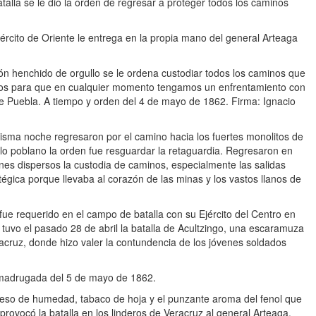
alla se le dio la orden de regresar a proteger todos los caminos
ército de Oriente le entrega en la propia mano del general Arteaga
zón henchido de orgullo se le ordena custodiar todos los caminos que
ados para que en cualquier momento tengamos un enfrentamiento con
e Puebla. A tiempo y orden del 4 de mayo de 1862. Firma: Ignacio
isma noche regresaron por el camino hacia los fuertes monolitos de
lo poblano la orden fue resguardar la retaguardia. Regresaron en
ones dispersos la custodia de caminos, especialmente las salidas
égica porque llevaba al corazón de las minas y los vastos llanos de
ue requerido en el campo de batalla con su Ejército del Centro en
 tuvo el pasado 28 de abril la batalla de Acultzingo, una escaramuza
racruz, donde hizo valer la contundencia de los jóvenes soldados
madrugada del 5 de mayo de 1862.
speso de humedad, tabaco de hoja y el punzante aroma del fenol que
rovocó la batalla en los linderos de Veracruz al general Arteaga.