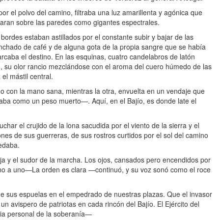
or el polvo del camino, filtraba una luz amarillenta y agónica que
taran sobre las paredes como gigantes espectrales.
ordes estaban astillados por el constante subir y bajar de las
nchado de café y de alguna gota de la propia sangre que se había
rcaba el destino. En las esquinas, cuatro candelabros de latón
e, su olor rancio mezclándose con el aroma del cuero húmedo de las
el mástil central.
o con la mano sana, mientras la otra, envuelta en un vendaje que
ba como un peso muerto—. Aquí, en el Bajío, es donde late el
har el crujido de la lona sacudida por el viento de la sierra y el
ones de sus guerreras, de sus rostros curtidos por el sol del camino
uedaba.
eja y el sudor de la marcha. Los ojos, cansados pero encendidos por
n uno a uno—La orden es clara —continuó, y su voz sonó como el roce
e sus espuelas en el empedrado de nuestras plazas. Que el invasor
n avispero de patriotas en cada rincón del Bajío. El Ejército del
dia personal de la soberanía—