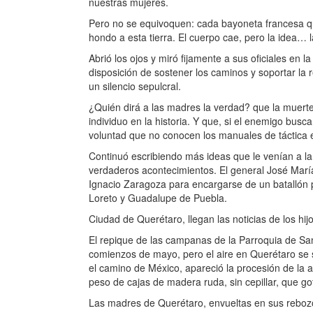
nuestras mujeres.
Pero no se equivoquen: cada bayoneta francesa q
hondo a esta tierra. El cuerpo cae, pero la idea… 
Abrió los ojos y miró fijamente a sus oficiales en
disposición de sostener los caminos y soportar la 
un silencio sepulcral.
¿Quién dirá a las madres la verdad? que la muerte 
individuo en la historia. Y que, si el enemigo bus
voluntad que no conocen los manuales de táctica
Continuó escribiendo más ideas que le venían a la
verdaderos acontecimientos. El general José María
Ignacio Zaragoza para encargarse de un batallón p
Loreto y Guadalupe de Puebla.
Ciudad de Querétaro, llegan las noticias de los hij
El repique de las campanas de la Parroquia de San
comienzos de mayo, pero el aire en Querétaro se se
el camino de México, apareció la procesión de la a
peso de cajas de madera ruda, sin cepillar, que go
Las madres de Querétaro, envueltas en sus rebozo