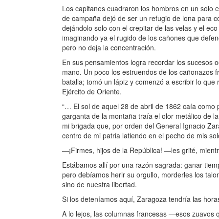
Los capitanes cuadraron los hombros en un solo est
de campaña dejó de ser un refugio de lona para conv
dejándolo solo con el crepitar de las velas y el ec
imaginando ya el rugido de los cañones que defend
pero no deja la concentración.
En sus pensamientos logra recordar los sucesos oc
mano. Un poco los estruendos de los cañonazos fr
batalla; tomó un lápiz y comenzó a escribir lo que 
Ejército de Oriente.
“… El sol de aquel 28 de abril de 1862 caía como 
garganta de la montaña traía el olor metálico de la
mi brigada que, por orden del General Ignacio Zar
centro de mi patria latiendo en el pecho de mis so
—¡Firmes, hijos de la República! —les grité, mient
Estábamos allí por una razón sagrada: ganar tiem
pero debíamos herir su orgullo, morderles los tal
sino de nuestra libertad.
Si los deteníamos aquí, Zaragoza tendría las hora
A lo lejos, las columnas francesas —esos zuavos