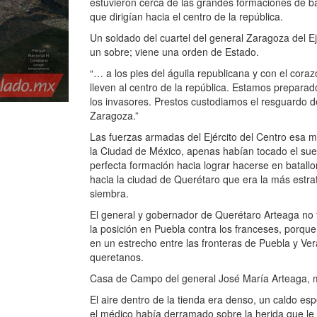
estuvieron cerca de las grandes formaciones de bat
que dirigían hacia el centro de la república.
Un soldado del cuartel del general Zaragoza del Ej
un sobre; viene una orden de Estado.
“… a los pies del águila republicana y con el cora
lleven al centro de la república. Estamos prepar
los invasores. Prestos custodiamos el resguardo d
Zaragoza.”
Las fuerzas armadas del Ejército del Centro esa m
la Ciudad de México, apenas habían tocado el sue
perfecta formación hacia lograr hacerse en batall
hacia la ciudad de Querétaro que era la más estrat
siembra.
El general y gobernador de Querétaro Arteaga no f
la posición en Puebla contra los franceses, porque
en un estrecho entre las fronteras de Puebla y Ve
queretanos.
Casa de Campo del general José María Arteaga, 
El aire dentro de la tienda era denso, un caldo e
el médico había derramado sobre la herida que le p