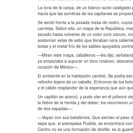
La lona de la carpa, de un blanco sucio castigado p
hacía que las sombras de los capitanes se proyec
Se sentó frente a la pesada mesa de cedro, cuyos b
carretas. Sobre ella, un mapa de la República, ma
secado hasta volverse de un color ocre oscuro, ma
sostenían velas de sebo que lloraban cera calient
botas y el metal frío de los sables apoyados contra 
—Miren este mapa, caballeros —les dijo, señaland
ya empezaba a supurar un tono rosáceo, descansa
corazón de México—.
El ambiente en la habitación cambió. Se podía escuc
relincho lejano de un caballo. El bronce de los bot
y el cálido resplandor de la esperanza que aún q
Un capitán se acercó, y pudo oler en él pólvora vi
la fiebre de la herida y del deber, los recorriero
de dos espadas—.
—Vayan con sus batallones. Que sientan el peso d
sepa que, si sobrepasa Puebla, se encontrará con u
Centro no es una formación de desfile; es la guar