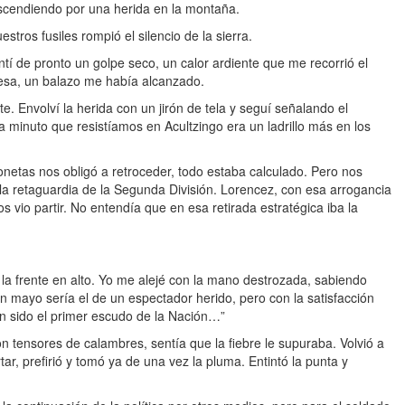
scendiendo por una herida en la montaña.
ros fusiles rompió el silencio de la sierra.
tí de pronto un golpe seco, un calor ardiente que me recorrió el
pesa, un balazo me había alcanzado.
te. Envolví la herida con un jirón de tela y seguí señalando el
 minuto que resistíamos en Acultzingo era un ladrillo más en los
netas nos obligó a retroceder, todo estaba calculado. Pero nos
a retaguardia de la Segunda División. Lorencez, con esa arrogancia
vio partir. No entendía que en esa retirada estratégica iba la
a frente en alto. Yo me alejé con la mano destrozada, sabiendo
en mayo sería el de un espectador herido, pero con la satisfacción
an sido el primer escudo de la Nación…”
n tensores de calambres, sentía que la fiebre le supuraba. Volvió a
rtar, prefirió y tomó ya de una vez la pluma. Entintó la punta y