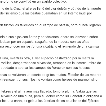
 pronto se convirtió en un alarido colectivo.
o de la Cruz, el aire se llenó del olor dulzón y pútrido de la muerte
del incienso que las beatas quemaban en un intento inútil por
 fueron los fallecidos en el campo de batalla, pero nunca llegaron
do a sus hijos con flores y bendiciones, ahora se lanzaban sobre
eleaban por un espacio, rasguñando la madera con las uñas
ara reconocer un rostro, una cicatriz, o el remiendo de una camisa
 una, mientras otra, al ver el pecho destrozado por la metralla
rodillas, desgarrándose el vestido, atrapada en la incertidumbre de
bía quedado a abonar los campos de Veracruz con sus huesos.
azas se volvieron un osario de gritos mudos. El dolor de las madres
 del reencuentro: sus hijos no volvían como héroes de mármol, sino
 fiebres y el alma aún más llagada, tomó la pluma. Sabía que las
e al vacío de una cuna, pero su deber como su General le obligaba a
bió una carta, dirigida a las familias de los batallones del Ejército