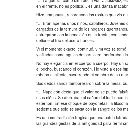
“… La guerra, como bien decía von Clausewitz, es l
en el frente, no es política… es una danza macab
Hizo una pausa, recordando los rostros que vio en
“… Eran apenas unos niños, caballeros. Jóvenes c
cargados de la ternura de los hogares queretanos.
entregaron con la bendición en la frente, confiand
detiene el frío del acero francés.
Vi el momento exacto, continué, y mi voz se tornó 
y afiladas como agujas de carnicero, perforaban 
No hay elegancia en el cuerpo a cuerpo. Hay un s
el pecho, buscando el corazón. He visto a esos hijo
robaba el aliento, susurrando el nombre de su mad
Sus dedos sanos tamborilearon sobre la mesa, bu
“… Napoleón decía que el valor no se puede falsifi
esos niños. Se aferraban al cañón del fusil enemi
esternón. En ese choque de bayonetas, la filosofí
sedienta que solo se sacia con la sangre de los m
Es una contradicción trágica que una patria letrada
las grandes gestas de la antigüedad para terminar