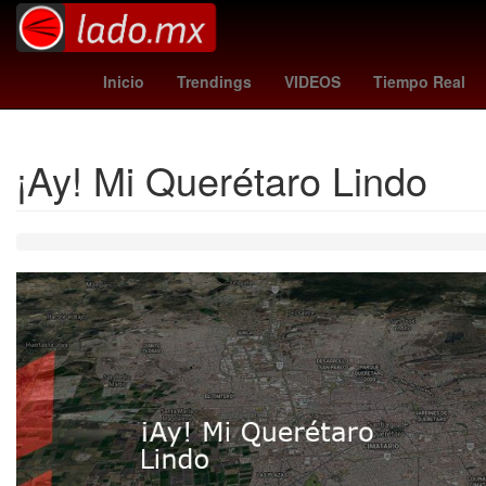
nsqk conciertos
rhode
Tráfico CDMX
Carlos Espejel
Interna
Inicio
Trendings
VIDEOS
Tiempo Real
¡Ay! Mi Querétaro Lindo