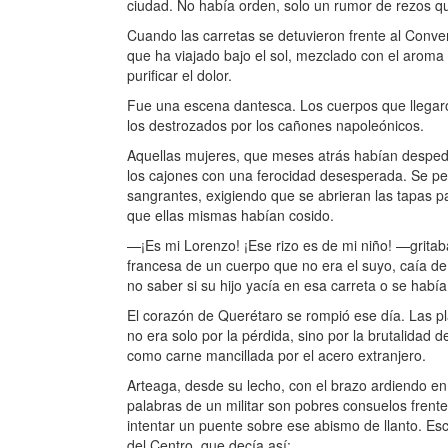
ciudad. No había orden, solo un rumor de rezos que
Cuando las carretas se detuvieron frente al Convent
que ha viajado bajo el sol, mezclado con el aroma 
purificar el dolor.
Fue una escena dantesca. Los cuerpos que llegaron
los destrozados por los cañones napoleónicos.
Aquellas mujeres, que meses atrás habían despedi
los cajones con una ferocidad desesperada. Se p
sangrantes, exigiendo que se abrieran las tapas p
que ellas mismas habían cosido.
—¡Es mi Lorenzo! ¡Ese rizo es de mi niño! —gritaba
francesa de un cuerpo que no era el suyo, caía de 
no saber si su hijo yacía en esa carreta o se ha
El corazón de Querétaro se rompió ese día. Las pl
no era solo por la pérdida, sino por la brutalidad
como carne mancillada por el acero extranjero.
Arteaga, desde su lecho, con el brazo ardiendo en
palabras de un militar son pobres consuelos frent
intentar un puente sobre ese abismo de llanto. Escri
del Centro, que decía así: