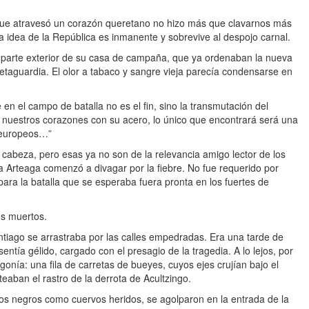
ue atravesó un corazón queretano no hizo más que clavarnos más
la idea de la República es inmanente y sobrevive al despojo carnal.
 la parte exterior de su casa de campaña, que ya ordenaban la nueva
retaguardia. El olor a tabaco y sangre vieja parecía condensarse en
en el campo de batalla no es el fin, sino la transmutación del
ca nuestros corazones con su acero, lo único que encontrará será una
 europeos…”
 cabeza, pero esas ya no son de la relevancia amigo lector de los
 Arteaga comenzó a divagar por la fiebre. No fue requerido por
ara la batalla que se esperaba fuera pronta en los fuertes de
os muertos.
tiago se arrastraba por las calles empedradas. Era una tarde de
ntía gélido, cargado con el presagio de la tragedia. A lo lejos, por
gonía: una fila de carretas de bueyes, cuyos ejes crujían bajo el
teaban el rastro de la derrota de Acultzingo.
s negros como cuervos heridos, se agolparon en la entrada de la