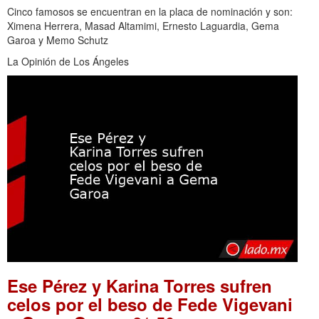
Cinco famosos se encuentran en la placa de nominación y son:
Ximena Herrera, Masad Altamimi, Ernesto Laguardia, Gema
Garoa y Memo Schutz
La Opinión de Los Ángeles
Ese Pérez y Karina Torres sufren
celos por el beso de Fede Vigevani