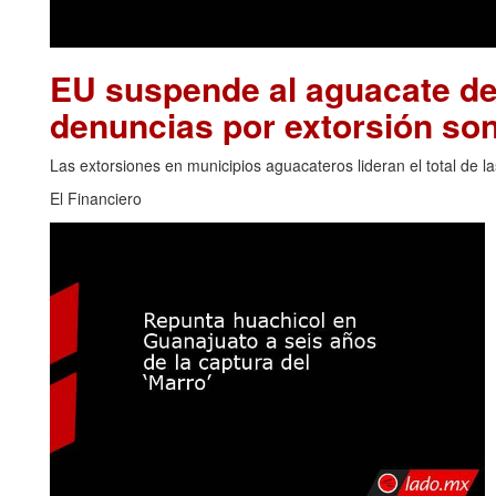
EU suspende al aguacate de
denuncias por extorsión son
Las extorsiones en municipios aguacateros lideran el total de 
El Financiero