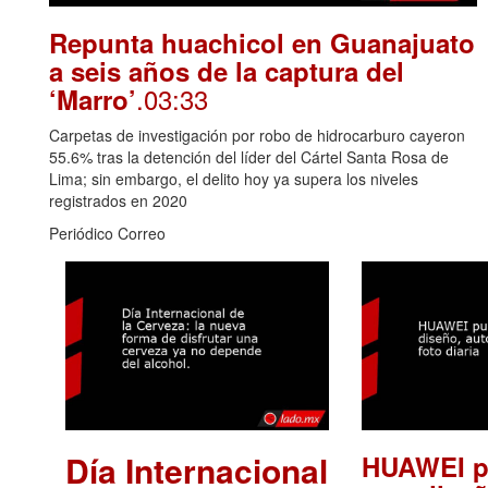
Repunta huachicol en Guanajuato
a seis años de la captura del
.03:33
‘Marro’
Carpetas de investigación por robo de hidrocarburo cayeron
55.6% tras la detención del líder del Cártel Santa Rosa de
Lima; sin embargo, el delito hoy ya supera los niveles
registrados en 2020
Periódico Correo
Día Internacional
HUAWEI p