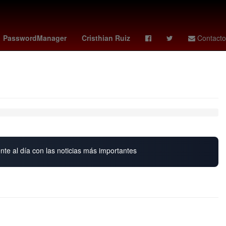
chrome
bmw
melate 4095
carlos treviño
PasswordManager
Cristhian Ruiz
Contacto
nte al día con las noticias más importantes