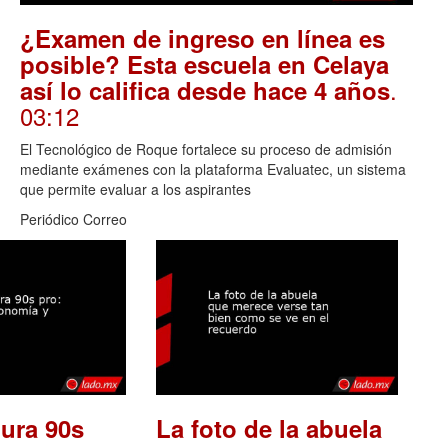
¿Examen de ingreso en línea es
posible? Esta escuela en Celaya
.
así lo califica desde hace 4 años
03:12
El Tecnológico de Roque fortalece su proceso de admisión
mediante exámenes con la plataforma Evaluatec, un sistema
que permite evaluar a los aspirantes
Periódico Correo
ura 90s
La foto de la abuela