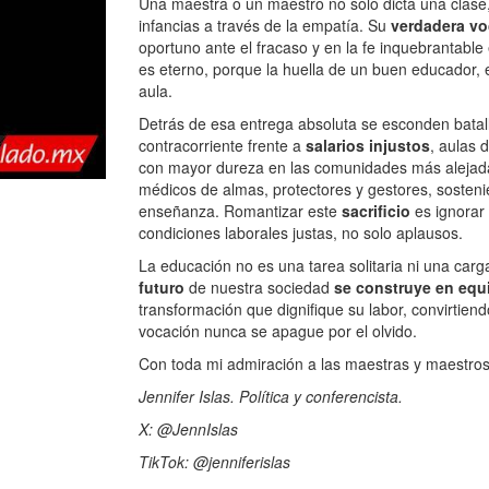
Una maestra o un maestro no solo dicta una clase,
infancias a través de la empatía. Su
verdadera vo
oportuno ante el fracaso y en la fe inquebrantable
es eterno, porque la huella de un buen educador,
aula.
Detrás de esa entrega absoluta se esconden batalla
contracorriente frente a
salarios injustos
, aulas 
con mayor dureza en las comunidades más alejada
médicos de almas, protectores y gestores, sosteni
enseñanza. Romantizar este
sacrificio
es ignorar 
condiciones laborales justas, no solo aplausos.
La educación no es una tarea solitaria ni una ca
futuro
de nuestra sociedad
se construye en equ
transformación que dignifique su labor, convirtiend
vocación nunca se apague por el olvido.
Con toda mi admiración a las maestras y maestros, 
Jennifer Islas. Política y conferencista.
X: @JennIslas
TikTok: @jenniferislas