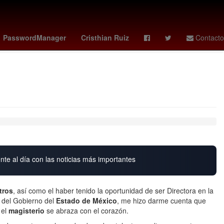
tch x ap
guardians - reds
vota la casa de los famosos mexico
PasswordManager
Cristhian Ruiz
Contacto
nte al día con las noticias más importantes
tros
, así como el haber tenido la oportunidad de ser Directora en la
 del Gobierno del
Estado de México
, me hizo darme cuenta que
 el
magisterio
se abraza con el corazón.