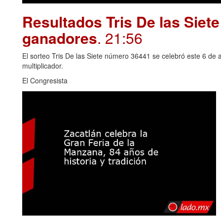
Resultados Tris De las Siet
ganadores
. 21:56
El sorteo Tris De las Siete número 36441 se celebró este 6 de 
multiplicador.
El Congresista