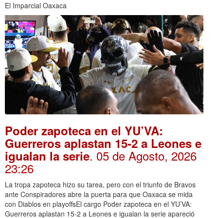
El Imparcial Oaxaca
Poder zapoteca en el YU’VA:
Guerreros aplastan 15-2 a Leones e
. 05 de Agosto, 2026
igualan la serie
23:26
La tropa zapoteca hizo su tarea, pero con el triunfo de Bravos
ante Conspiradores abre la puerta para que Oaxaca se mida
con Diablos en playoffsEl cargo Poder zapoteca en el YU’VA:
Guerreros aplastan 15-2 a Leones e igualan la serie apareció