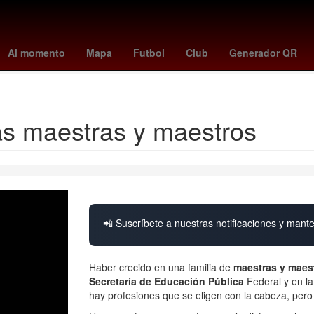
illies
tigers - blue jays
a que hora juega pumas vs pachuca
swa
Al momento
Mapa
Futbol
Club
Generador QR
yankees - mets
as maestras y maestros
📲 Suscríbete a nuestras notificaciones y mante
Haber crecido en una familia de
maestras y maes
Secretaría de Educación Pública
Federal y en la
hay profesiones que se eligen con la cabeza, pero