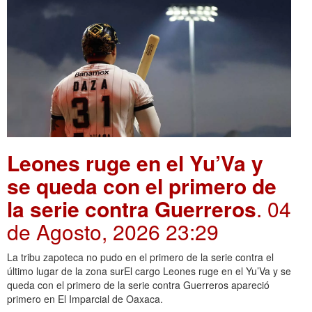
Leones ruge en el Yu’Va y
se queda con el primero de
la serie contra Guerreros
. 04
de Agosto, 2026 23:29
La tribu zapoteca no pudo en el primero de la serie contra el
último lugar de la zona surEl cargo Leones ruge en el Yu’Va y se
queda con el primero de la serie contra Guerreros apareció
primero en El Imparcial de Oaxaca.