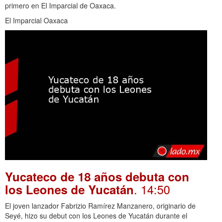
primero en El Imparcial de Oaxaca.
El Imparcial Oaxaca
Yucateco de 18 años debuta con
. 14:50
los Leones de Yucatán
El joven lanzador Fabrizio Ramírez Manzanero, originario de
Seyé, hizo su debut con los Leones de Yucatán durante el