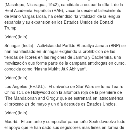
(Masatepe, Nicaragua, 1942), candidato a ocupar la silla L de la
Real Academia Española (RAE), vacante desde el fallecimiento
de Mario Vargas Llosa, ha defendido "la vitalidad" de la lengua
española y su expansión en los Estados Unidos de Donald
Trump.
(vídeo)(foto)
Srinagar (India).- Activistas del Partido Bharatiya Janata (BNP) se
han manifestado en Srinagar exigiendo la prohibición de las
tiendas de licores en las regiones de Jammu y Cachemira, una
movilización que forma parte de la campaña antidrogas en curso,
conocida como "Nasha Mukht J&K Abhiyan".
(vídeo)(foto)
Los Ángeles (EE.UU.).- El universo de Star Wars se tomó Teatro
Chino TCL de Hollywood con la alfombra roja de la premiere de
'The Mandalorian and Grogu' que se estrenará en latinoamérica
el próximo 21 de mayo y un día después es Estados Unidos.
(vídeo)(foto)
Madrid.- El cantante y compositor panameño Sech devuelve todo
el apoyo que le han dado sus seguidores más fieles en forma de