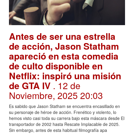
Antes de ser una estrella
de acción, Jason Statham
apareció en esta comedia
de culto disponible en
Netflix: inspiró una misión
de GTA IV
. 12 de
Noviembre, 2025 20:03
Es sabido que Jason Statham se encuentra encasillado en
su personaje de héroe de acción. Frenético y violento, lo
hemos visto casi toda su carrera bajo esta máscara desde El
transportador de 2002 hasta Rescate Implacable de 2025.
Sin embargo, antes de esta habitual filmografía apa