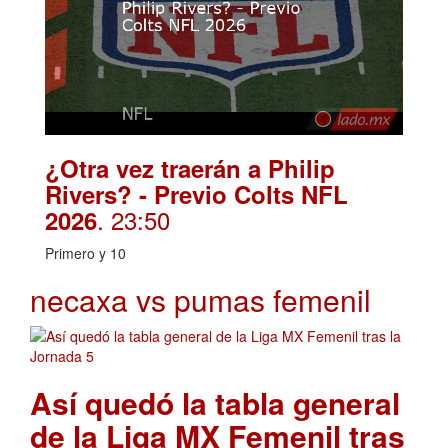
¿Otra vez traerán a Philip
Rivers? - Previo Colts NFL
. 23:50
2026
Primero y 10
necaxa vs pumas femenil
Así quedó la tabla general
de la Liga MX Femenil tras