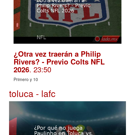
¿Otra vez traerán a Philip
Rivers? - Previo Colts NFL
. 23:50
2026
Primero y 10
toluca - lafc