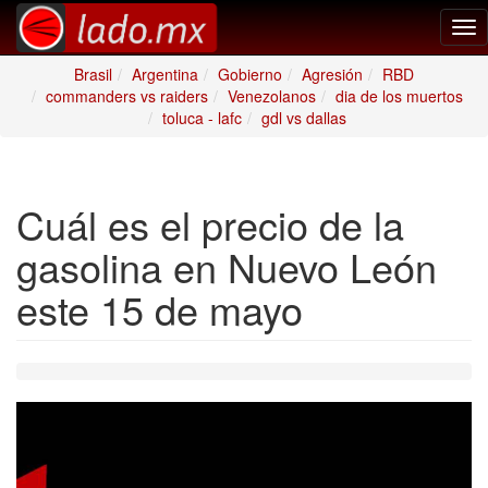
Tog
nav
Brasil
Argentina
Gobierno
Agresión
RBD
commanders vs raiders
Venezolanos
dia de los muertos
toluca - lafc
gdl vs dallas
Cuál es el precio de la
gasolina en Nuevo León
este 15 de mayo