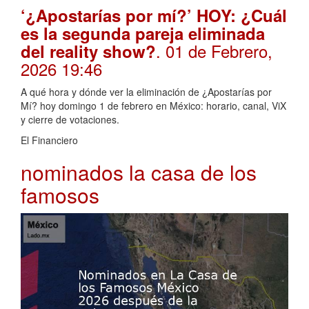
‘¿Apostarías por mí?’ HOY: ¿Cuál
es la segunda pareja eliminada
. 01 de Febrero,
del reality show?
2026 19:46
A qué hora y dónde ver la eliminación de ¿Apostarías por
Mí? hoy domingo 1 de febrero en México: horario, canal, ViX
y cierre de votaciones.
El Financiero
nominados la casa de los
famosos