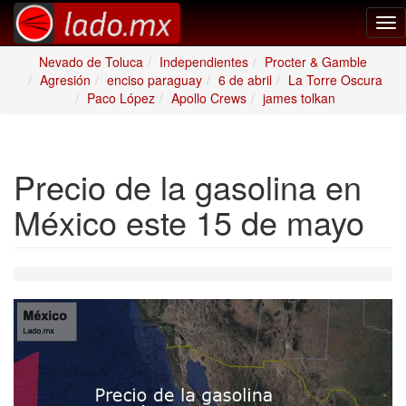
Tog
nav
Nevado de Toluca
Independientes
Procter & Gamble
Agresión
enciso paraguay
6 de abril
La Torre Oscura
Paco López
Apollo Crews
james tolkan
Precio de la gasolina en
México este 15 de mayo