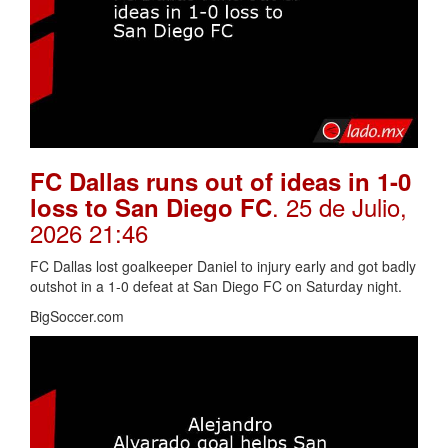
FC Dallas runs out of ideas in 1-0
. 25 de Julio,
loss to San Diego FC
2026 21:46
FC Dallas lost goalkeeper Daniel to injury early and got badly
outshot in a 1-0 defeat at San Diego FC on Saturday night.
BigSoccer.com