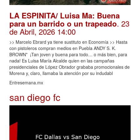
LA ESPINITA/ Luisa Ma: Buena
. 23
para un barrido o un trapeado
de Abril, 2026 14:00
>> Marcelo Ebrard ya tiene sustituto en Economía >> Hasta
con pistoleros compran medios en Puebla ANDY S. K.
BROWN* ¡Tan joven y buena para todo… o más bien, para
nada! Es Luisa María Alcalde quien en las campañas
presidenciales de López Obrador grababa promocionales de
Morena y, claro, llamaba la atención por su indudabl
Entresemana.mx
san diego fc