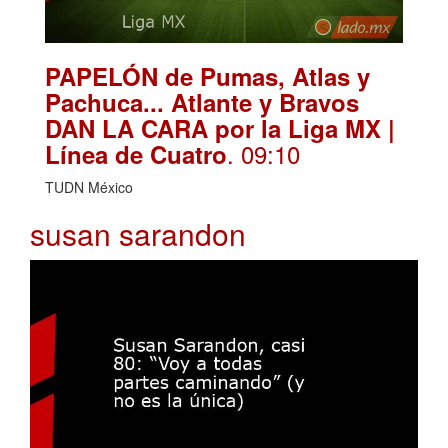
PAPELÓN de Pumas, Atlas y
Pachuca... Atlante y Bravos
DAN LA CARA por la Liga MX |
. 09:10
Línea de Cuatro
TUDN México
susan sarandon