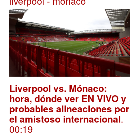
liverpool - mónaco
Liverpool vs. Mónaco:
hora, dónde ver EN VIVO y
probables alineaciones por
el amistoso internacional
.
00:19