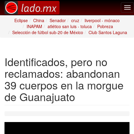
Tog
nav
Eclipse
China
Senador
cruz
liverpool - mónaco
INAPAM
atlético san luis - toluca
Pobreza
Selección de fútbol sub-20 de México
Club Santos Laguna
Identificados, pero no
reclamados: abandonan
39 cuerpos en la morgue
de Guanajuato