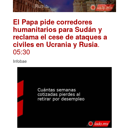
El Papa pide corredores
humanitarios para Sudán y
reclama el cese de ataques a
.
civiles en Ucrania y Rusia
05:30
Infobae