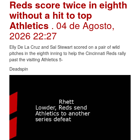
Reds score twice in eighth
without a hit to top
Athletics
. 04 de Agosto,
2026 22:27
Elly De La Cruz and Sal Stewart scored on a pair of wild
pitches in the eighth inning to help the Cincinnati Reds rally
past the visiting Athletics 5-
Deadspin