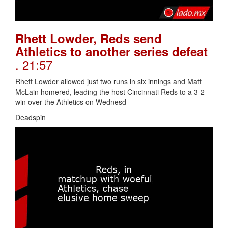
Rhett Lowder, Reds send
Athletics to another series defeat
. 21:57
Rhett Lowder allowed just two runs in six innings and Matt
McLain homered, leading the host Cincinnati Reds to a 3-2
win over the Athletics on Wednesd
Deadspin