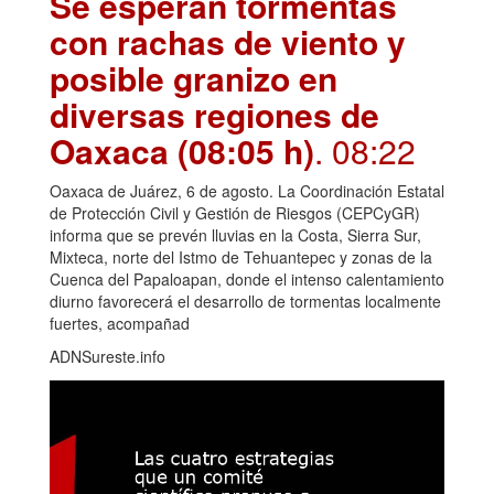
Se esperan tormentas
con rachas de viento y
posible granizo en
diversas regiones de
Oaxaca (08:05 h)
. 08:22
Oaxaca de Juárez, 6 de agosto. La Coordinación Estatal
de Protección Civil y Gestión de Riesgos (CEPCyGR)
informa que se prevén lluvias en la Costa, Sierra Sur,
Mixteca, norte del Istmo de Tehuantepec y zonas de la
Cuenca del Papaloapan, donde el intenso calentamiento
diurno favorecerá el desarrollo de tormentas localmente
fuertes, acompañad
ADNSureste.info