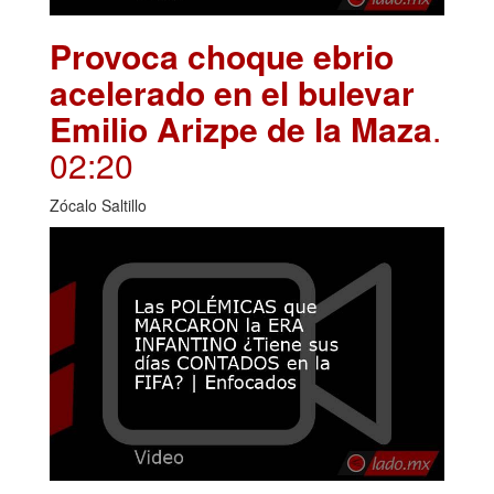
Provoca choque ebrio
acelerado en el bulevar
Emilio Arizpe de la Maza
.
02:20
Zócalo Saltillo