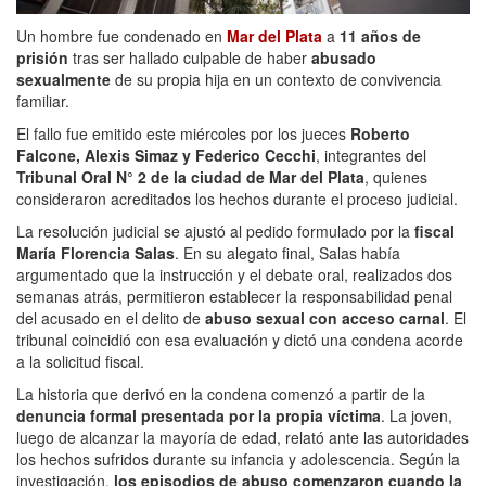
Un hombre fue condenado en
Mar del Plata
a
11 años de
prisión
tras ser hallado culpable de haber
abusado
sexualmente
de su propia hija en un contexto de convivencia
familiar.
El fallo fue emitido este miércoles por los jueces
Roberto
Falcone, Alexis Simaz y Federico Cecchi
, integrantes del
Tribunal Oral N° 2 de la ciudad de Mar del Plata
, quienes
consideraron acreditados los hechos durante el proceso judicial.
La resolución judicial se ajustó al pedido formulado por la
fiscal
María Florencia Salas
. En su alegato final, Salas había
argumentado que la instrucción y el debate oral, realizados dos
semanas atrás, permitieron establecer la responsabilidad penal
del acusado en el delito de
abuso sexual con acceso carnal
. El
tribunal coincidió con esa evaluación y dictó una condena acorde
a la solicitud fiscal.
La historia que derivó en la condena comenzó a partir de la
denuncia formal presentada por la propia víctima
. La joven,
luego de alcanzar la mayoría de edad, relató ante las autoridades
los hechos sufridos durante su infancia y adolescencia. Según la
investigación,
los episodios de abuso comenzaron cuando la