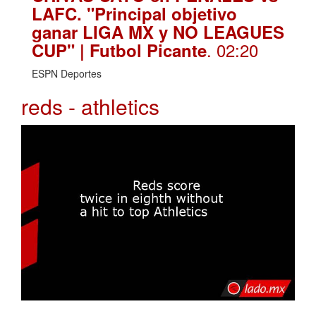
LAFC. "Principal objetivo
ganar LIGA MX y NO LEAGUES
. 02:20
CUP" | Futbol Picante
ESPN Deportes
reds - athletics