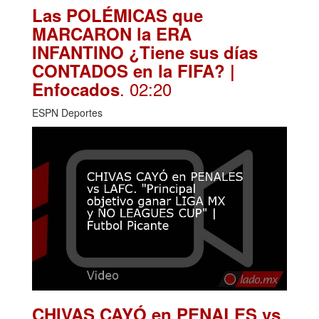
Las POLÉMICAS que
MARCARON la ERA
INFANTINO ¿Tiene sus días
CONTADOS en la FIFA? |
. 02:20
Enfocados
ESPN Deportes
CHIVAS CAYÓ en PENALES vs