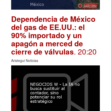
Dependencia de México
del gas de EE.UU.: el
90% importado y un
apagón a merced de
cierre de válvulas
. 20:20
Aristegui Noticias