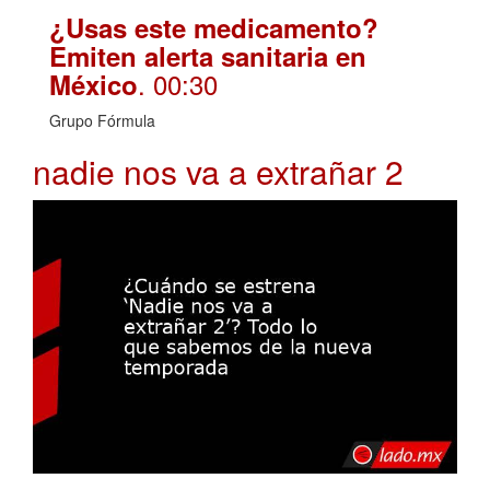
¿Usas este medicamento?
Emiten alerta sanitaria en
. 00:30
México
Grupo Fórmula
nadie nos va a extrañar 2