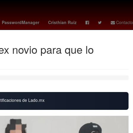
bia
Puebla de Zaragoza
Rosario
Pago
PasswordManager
Cristhian Ruiz
Contacto
ex novio para que lo
otificaciones de Lado.mx