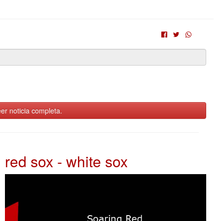
er noticia completa.
red sox - white sox