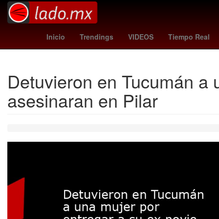
nyc fc - santos
Rogelio Funes Mori
mexic
Inicio
Trendings
VIDEOS
Tiempo Real
Detuvieron en Tucumán a un
asesinaran en Pilar