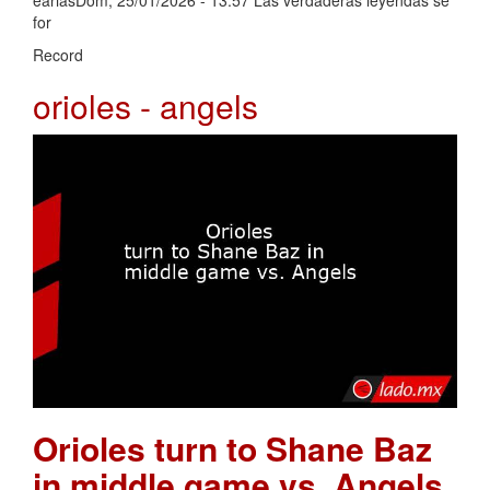
eariasDom, 25/01/2026 - 13:57 Las verdaderas leyendas se
for
Record
orioles - angels
Orioles turn to Shane Baz
in middle game vs. Angels