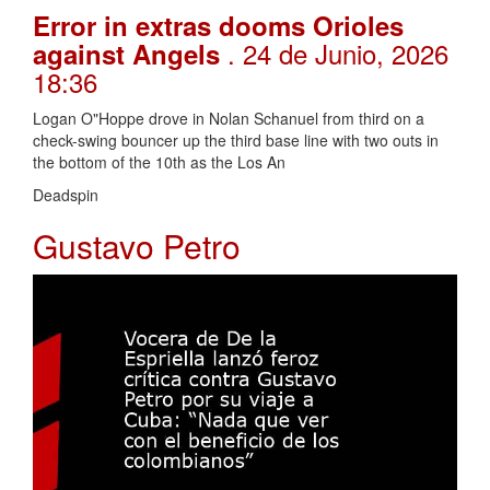
Error in extras dooms Orioles
. 24 de Junio, 2026
against Angels
18:36
Logan O"Hoppe drove in Nolan Schanuel from third on a
check-swing bouncer up the third base line with two outs in
the bottom of the 10th as the Los An
Deadspin
Gustavo Petro