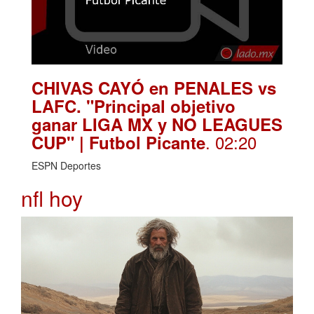
CHIVAS CAYÓ en PENALES vs
LAFC. "Principal objetivo
ganar LIGA MX y NO LEAGUES
. 02:20
CUP" | Futbol Picante
ESPN Deportes
nfl hoy