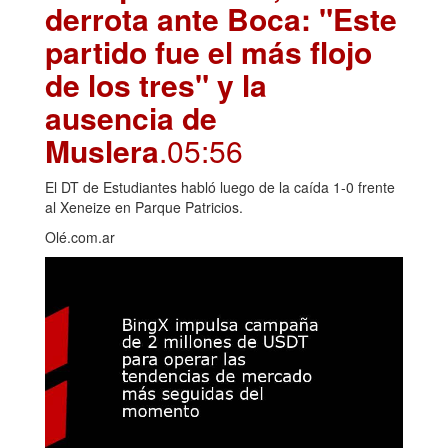
derrota ante Boca: "Este
partido fue el más flojo
de los tres" y la
ausencia de
Muslera
.05:56
El DT de Estudiantes habló luego de la caída 1-0 frente
al Xeneize en Parque Patricios.
Olé.com.ar