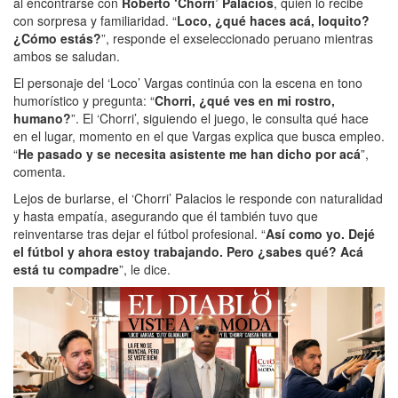
al encontrarse con
Roberto ‘Chorri’ Palacios
, quien lo recibe
con sorpresa y familiaridad. “
Loco, ¿qué haces acá, loquito?
¿Cómo estás?
”, responde el exseleccionado peruano mientras
ambos se saludan.
El personaje del ‘Loco’ Vargas continúa con la escena en tono
humorístico y pregunta: “
Chorri, ¿qué ves en mi rostro,
humano?
”. El ‘Chorri’, siguiendo el juego, le consulta qué hace
en el lugar, momento en el que Vargas explica que busca empleo.
“
He pasado y se necesita asistente me han dicho por acá
”,
comenta.
Lejos de burlarse, el ‘Chorri’ Palacios le responde con naturalidad
y hasta empatía, asegurando que él también tuvo que
reinventarse tras dejar el fútbol profesional. “
Así como yo. Dejé
el fútbol y ahora estoy trabajando. Pero ¿sabes qué? Acá
está tu compadre
”, le dice.