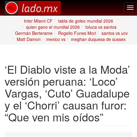
Tog
nav
Inter Miami CF
tabla de goleo mundial 2026
quien gano el mundial 2026
toluca vs santos
Germán Berterame
Rogelio Funes Mori
santos vs ucv
Matt Damon
mexico vs
meghan duquesa de sussex
‘El Diablo viste a la Moda’
versión peruana: ‘Loco’
Vargas, ‘Cuto’ Guadalupe
y el ‘Chorri’ causan furor:
“Que ven mis oídos”