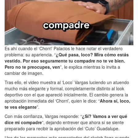
Es ahí cuando el ‘Chorri’ Palacios le hace notar el verdadero
problema: su apariencia. “
¿Qué pasa, loco? Mira cómo estás
vestido. Por eso seguramente tu compadre no te ve bien.
Pero no te preocupes, ven
”, le explica mientras lo invita a
cambiar de imagen.
Tras ello, el video muestra al ‘Loco’ Vargas luciendo un atuendo
mucho más elegante y formal, completamente distinto al look
deportivo con el que apareció inicialmente. El cambio genera la
aprobación inmediata del ‘Chorri’, quien le dice: “
Ahora sí, loco,
te ves elegante
”.
Con más confianza, Vargas responde: “
¿Sí? Vamos a ver qué
dice mi compadre
”, dejando entrever que ahora sí se siente
preparado para recibir la aprobación del ‘Cuto’ Guadalupe.
Uno de los momentos más comentados del sketch llega cuando