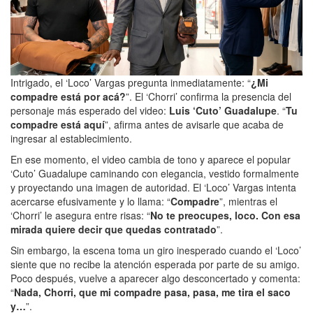
Intrigado, el ‘Loco’ Vargas pregunta inmediatamente: “
¿Mi
compadre está por acá?
”. El ‘Chorri’ confirma la presencia del
personaje más esperado del video:
Luis ‘Cuto’ Guadalupe
. “
Tu
compadre está aquí
”, afirma antes de avisarle que acaba de
ingresar al establecimiento.
En ese momento, el video cambia de tono y aparece el popular
‘Cuto’ Guadalupe caminando con elegancia, vestido formalmente
y proyectando una imagen de autoridad. El ‘Loco’ Vargas intenta
acercarse efusivamente y lo llama: “
Compadre
”, mientras el
‘Chorri’ le asegura entre risas: “
No te preocupes, loco. Con esa
mirada quiere decir que quedas contratado
”.
Sin embargo, la escena toma un giro inesperado cuando el ‘Loco’
siente que no recibe la atención esperada por parte de su amigo.
Poco después, vuelve a aparecer algo desconcertado y comenta:
“
Nada, Chorri, que mi compadre pasa, pasa, me tira el saco
y…
”.