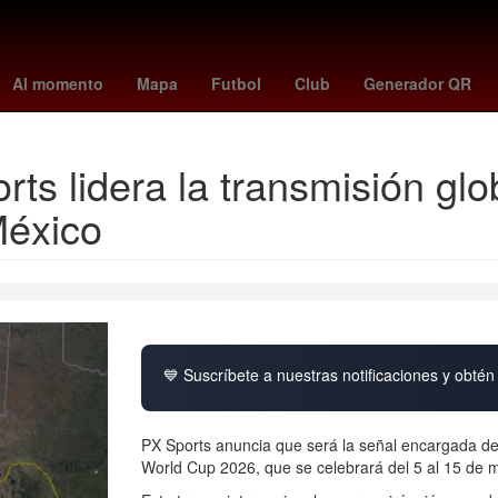
Digitalización
Clima CDMX hoy
estafa
rodri
Miguel Herrera
Al momento
Mapa
Futbol
Club
Generador QR
s lidera la transmisión glob
México
💙 Suscríbete a nuestras notificaciones y obtén 
PX Sports anuncia que será la señal encargada de l
World Cup 2026, que se celebrará del 5 al 15 de