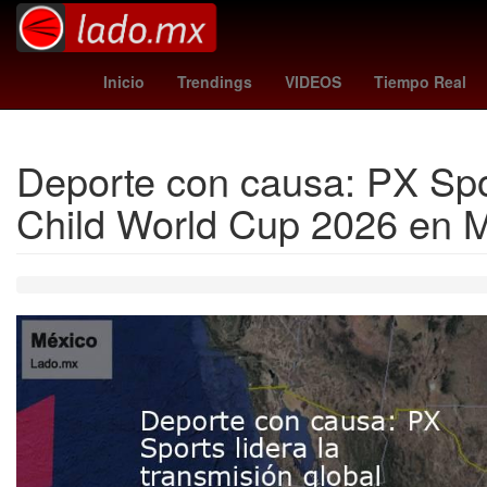
arsenal crystal palace
c
Futbol
Inicio
Trendings
VIDEOS
Tiempo Real
Deporte con causa: PX Sport
Child World Cup 2026 en 