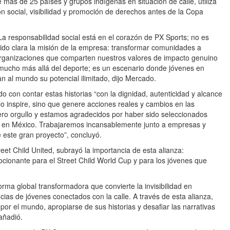
e más de 25 países y grupos indígenas en situación de calle, utiliza
 social, visibilidad y promoción de derechos antes de la Copa
a responsabilidad social está en el corazón de PX Sports; no es
do clara la misión de la empresa: transformar comunidades a
organizaciones que comparten nuestros valores de impacto genuino
 mucho más allá del deporte; es un escenario donde jóvenes en
an al mundo su potencial ilimitado, dijo Mercado.
on contar estas historias “con la dignidad, autenticidad y alcance
 inspire, sino que genere acciones reales y cambios en las
ro orgullo y estamos agradecidos por haber sido seleccionados
ico en México. Trabajaremos incansablemente junto a empresas y
e este gran proyecto”, concluyó.
et Child United, subrayó la importancia de esta alianza:
cionante para el Street Child World Cup y para los jóvenes que
rma global transformadora que convierte la invisibilidad en
encias de jóvenes conectados con la calle. A través de esta alianza,
por el mundo, apropiarse de sus historias y desafiar las narrativas
añadió.