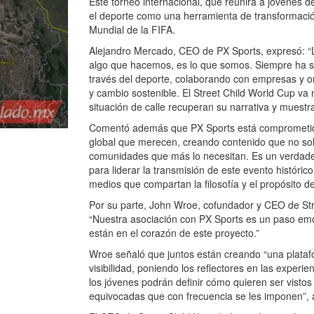
Este torneo internacional, que reunirá a jóvenes d
el deporte como una herramienta de transformación
Mundial de la FIFA.
Alejandro Mercado, CEO de PX Sports, expresó: “L
algo que hacemos, es lo que somos. Siempre ha si
través del deporte, colaborando con empresas y 
y cambio sostenible. El Street Child World Cup va
situación de calle recuperan su narrativa y muestr
Comentó además que PX Sports está comprometido c
global que merecen, creando contenido que no solo
comunidades que más lo necesitan. Es un verdade
para liderar la transmisión de este evento histór
medios que compartan la filosofía y el propósito d
Por su parte, John Wroe, cofundador y CEO de Stre
“Nuestra asociación con PX Sports es un paso emo
están en el corazón de este proyecto.”
Wroe señaló que juntos están creando “una platafo
visibilidad, poniendo los reflectores en las experi
los jóvenes podrán definir cómo quieren ser vistos 
equivocadas que con frecuencia se les imponen”, 