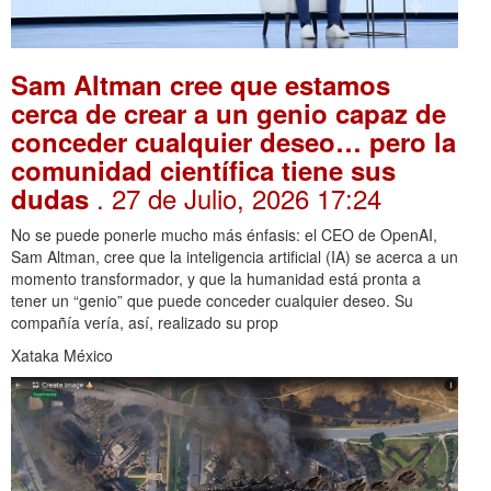
Sam Altman cree que estamos
cerca de crear a un genio capaz de
conceder cualquier deseo… pero la
comunidad científica tiene sus
. 27 de Julio, 2026 17:24
dudas
No se puede ponerle mucho más énfasis: el CEO de OpenAI,
Sam Altman, cree que la inteligencia artificial (IA) se acerca a un
momento transformador, y que la humanidad está pronta a
tener un “genio” que puede conceder cualquier deseo. Su
compañía vería, así, realizado su prop
Xataka México