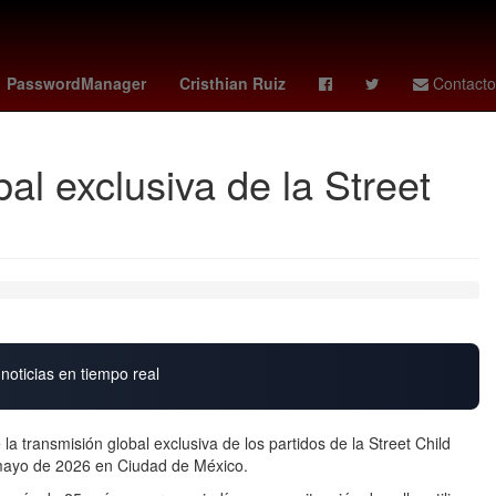
Sydney Sweeney
Lenia Batres
PasswordManager
Cristhian Ruiz
Contacto
al exclusiva de la Street
noticias en tiempo real
a transmisión global exclusiva de los partidos de la Street Child
 mayo de 2026 en Ciudad de México.