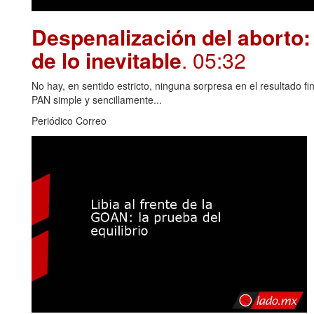
Despenalización del aborto: 
de lo inevitable
. 05:32
No hay, en sentido estricto, ninguna sorpresa en el resultado fin
PAN simple y sencillamente...
Periódico Correo