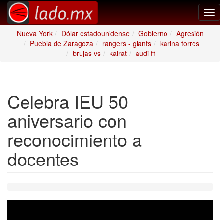
Tog
nav
Nueva York
Dólar estadounidense
Gobierno
Agresión
Puebla de Zaragoza
rangers - giants
karina torres
brujas vs
kairat
audi f1
Celebra IEU 50
aniversario con
reconocimiento a
docentes