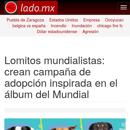
Tog
nav
Puebla de Zaragoza
Estados Unidos
Empresa
Ocoyucan
belgica vs españa
Incendio
Inundación
chicago fire fc
Dólar estadounidense
Agresión
Lomitos mundialistas:
crean campaña de
adopción inspirada en el
álbum del Mundial