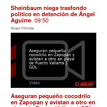
Sheinbaum niega trasfondo
político en detención de Ángel
. 09:50
Aguirre
Grupo Fórmula
Aseguran pequeño cocodrilo
en Zapopan y avistan a otro en