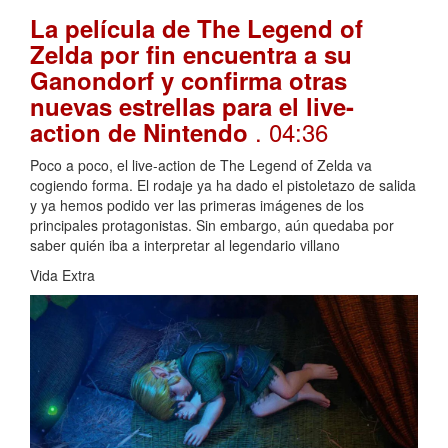
La película de The Legend of
Zelda por fin encuentra a su
Ganondorf y confirma otras
nuevas estrellas para el live-
. 04:36
action de Nintendo
Poco a poco, el live-action de The Legend of Zelda va
cogiendo forma. El rodaje ya ha dado el pistoletazo de salida
y ya hemos podido ver las primeras imágenes de los
principales protagonistas. Sin embargo, aún quedaba por
saber quién iba a interpretar al legendario villano
Vida Extra