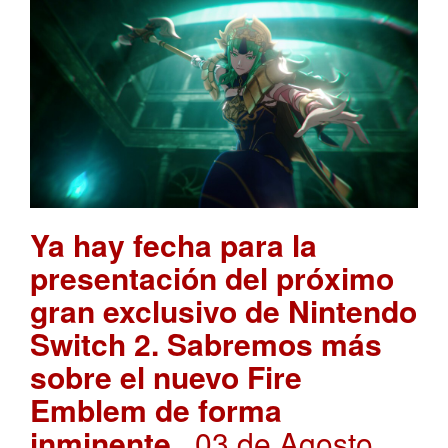
Ya hay fecha para la
presentación del próximo
gran exclusivo de Nintendo
Switch 2. Sabremos más
sobre el nuevo Fire
Emblem de forma
inminente
. 03 de Agosto,