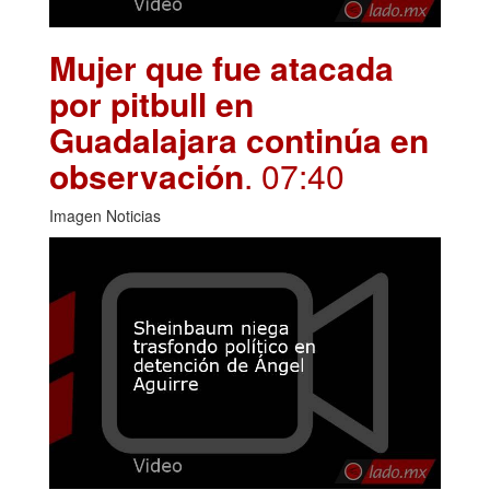
Mujer que fue atacada
por pitbull en
Guadalajara continúa en
observación
. 07:40
Imagen Noticias