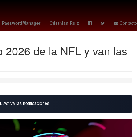
santos
Comisión Nacional Forestal
Germán Berterame
PasswordManager
Cristhian Ruiz
Contacto
 2026 de la NFL y van las
. Activa las notificaciones