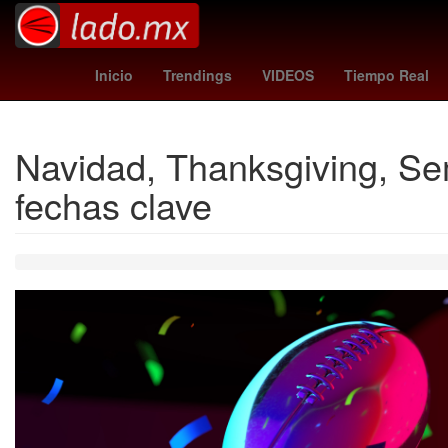
Chignahuapan
Argentina
Brasil
Puebla de Zaragoz
Inicio
Trendings
VIDEOS
Tiempo Real
Navidad, Thanksgiving, Se
fechas clave