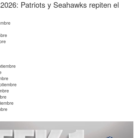
026: Patriots y Seahawks repiten el
iembre
mbre
bre
ptiembre
e
embre
ptiembre
embre
mbre
tiembre
mbre