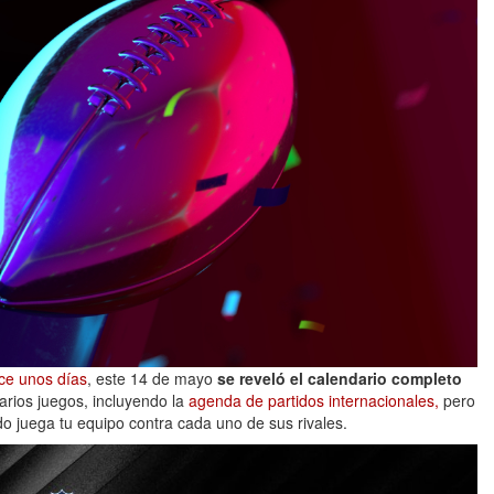
ce unos días
, este 14 de mayo
se reveló el calendario completo
arios juegos, incluyendo la
agenda de partidos internacionales,
pero
o juega tu equipo contra cada uno de sus rivales.