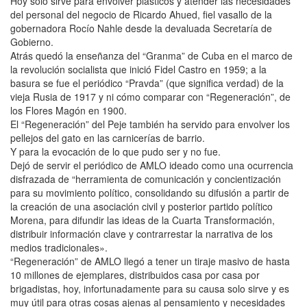
Hoy solo sirve para envolver plásticos y atender las necesidades
del personal del negocio de Ricardo Ahued, fiel vasallo de la
gobernadora Rocío Nahle desde la devaluada Secretaría de
Gobierno.
Atrás quedó la enseñanza del “Granma” de Cuba en el marco de
la revolución socialista que inició Fidel Castro en 1959; a la
basura se fue el periódico “Pravda” (que significa verdad) de la
vieja Rusia de 1917 y ni cómo comparar con “Regeneración”, de
los Flores Magón en 1900.
El “Regeneración” del Peje también ha servido para envolver los
pellejos del gato en las carnicerías de barrio.
Y para la evocación de lo que pudo ser y no fue.
Dejó de servir el periódico de AMLO ideado como una ocurrencia
disfrazada de “herramienta de comunicación y concientización
para su movimiento político, consolidando su difusión a partir de
la creación de una asociación civil y posterior partido político
Morena, para difundir las ideas de la Cuarta Transformación,
distribuir información clave y contrarrestar la narrativa de los
medios tradicionales».
“Regeneración” de AMLO llegó a tener un tiraje masivo de hasta
10 millones de ejemplares, distribuidos casa por casa por
brigadistas, hoy, infortunadamente para su causa solo sirve y es
muy útil para otras cosas ajenas al pensamiento y necesidades