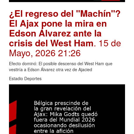
¿El regreso del "Machín"?
El Ajax pone la mira en
Edson Álvarez ante la
crisis del West Ham
. 15 de
Mayo, 2026 21:26
Efecto dominó: El posible descenso del West Ham que
vestiría a Edson Álvarez otra vez de Ajacied
Estadio Deportes