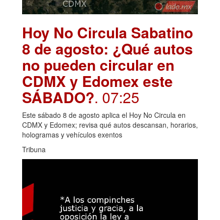
Hoy No Circula Sabatino
8 de agosto: ¿Qué autos
no pueden circular en
CDMX y Edomex este
SÁBADO?
. 07:25
Este sábado 8 de agosto aplica el Hoy No Circula en
CDMX y Edomex; revisa qué autos descansan, horarios,
hologramas y vehículos exentos
Tribuna