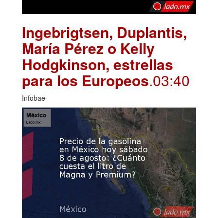
Ingebrigtsen, Duplantis,
María Pérez o Kelly
Hodgkinson, estrellas
para los Europeos
.03:40
Infobae