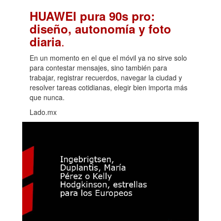
HUAWEI pura 90s pro:
diseño, autonomía y foto
.
diaria
En un momento en el que el móvil ya no sirve solo
para contestar mensajes, sino también para
trabajar, registrar recuerdos, navegar la ciudad y
resolver tareas cotidianas, elegir bien importa más
que nunca.
Lado.mx