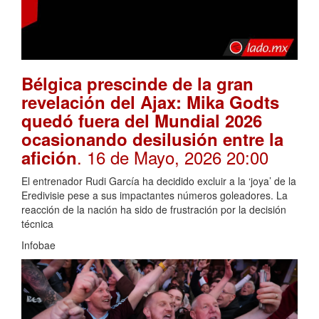
Bélgica prescinde de la gran
revelación del Ajax: Mika Godts
quedó fuera del Mundial 2026
ocasionando desilusión entre la
. 16 de Mayo, 2026 20:00
afición
El entrenador Rudi García ha decidido excluir a la ‘joya’ de la
Eredivisie pese a sus impactantes números goleadores. La
reacción de la nación ha sido de frustración por la decisión
técnica
Infobae