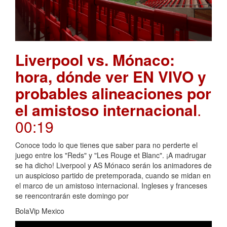
Liverpool vs. Mónaco:
hora, dónde ver EN VIVO y
probables alineaciones por
el amistoso internacional
.
00:19
Conoce todo lo que tienes que saber para no perderte el
juego entre los "Reds" y "Les Rouge et Blanc". ¡A madrugar
se ha dicho! Liverpool y AS Mónaco serán los animadores de
un auspicioso partido de pretemporada, cuando se midan en
el marco de un amistoso internacional. Ingleses y franceses
se reencontrarán este domingo por
BolaVip Mexico