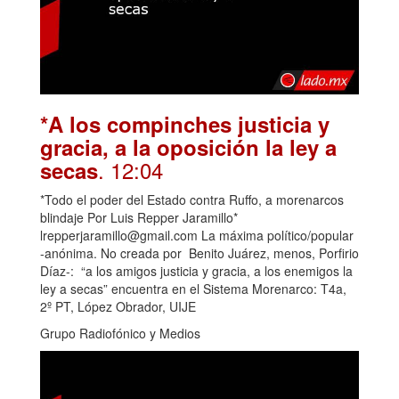
*A los compinches justicia y
gracia, a la oposición la ley a
. 12:04
secas
*Todo el poder del Estado contra Ruffo, a morenarcos
blindaje Por Luis Repper Jaramillo*
lrepperjaramillo@gmail.com La máxima político/popular
-anónima. No creada por Benito Juárez, menos, Porfirio
Díaz-: “a los amigos justicia y gracia, a los enemigos la
ley a secas” encuentra en el Sistema Morenarco: T4a,
2º PT, López Obrador, UIJE
Grupo Radiofónico y Medios