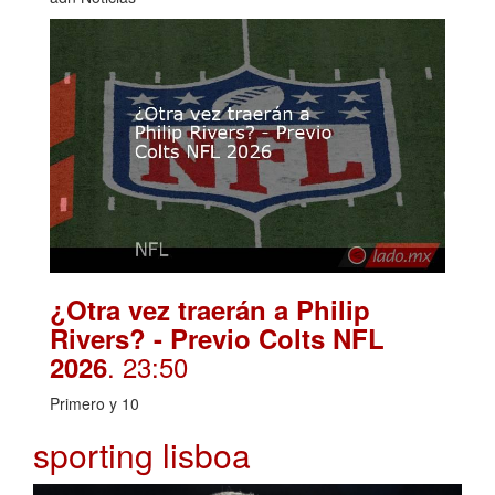
¿Otra vez traerán a Philip
Rivers? - Previo Colts NFL
. 23:50
2026
Primero y 10
sporting lisboa