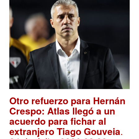
Otro refuerzo para Hernán
Crespo: Atlas llegó a un
acuerdo para fichar al
extranjero Tiago Gouveia
.