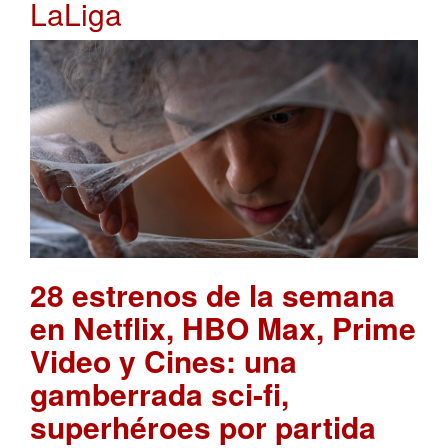
LaLiga
28 estrenos de la semana
en Netflix, HBO Max, Prime
Video y Cines: una
gamberrada sci-fi,
superhéroes por partida