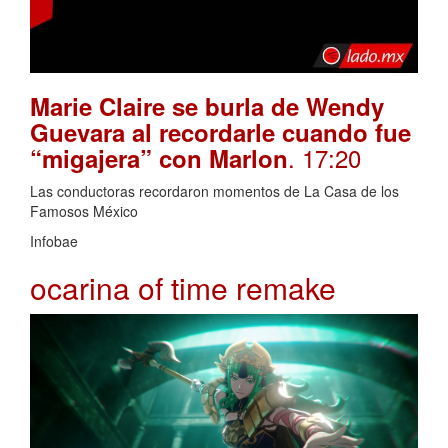
Marie Claire se burla de Wendy
Guevara al recordarle cuando fue
. 17:20
“migajera” con Marlon
Las conductoras recordaron momentos de La Casa de los
Famosos México
Infobae
ocarina of time remake