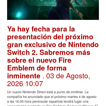
Ya hay fecha para la
presentación del próximo
gran exclusivo de Nintendo
Switch 2. Sabremos más
sobre el nuevo Fire
Emblem de forma
inminente
. 03 de Agosto,
2026 10:07
Un nuevo Nintendo Direct está a punto de emitirse. La
compañía ha anunciado que el próximo martes 4 de agosto
a las 16:00 hora peninsular española tendrá lugar una
presentación centrada en Fire Emblem: Fortune’s Weave. El