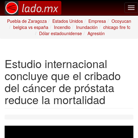
Tog
nav
Puebla de Zaragoza
Estados Unidos
Empresa
Ocoyucan
belgica vs españa
Incendio
Inundación
chicago fire fc
Dólar estadounidense
Agresión
Estudio internacional
concluye que el cribado
del cáncer de próstata
reduce la mortalidad