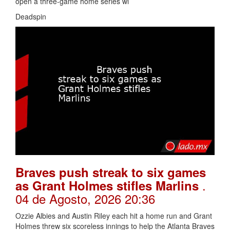
open a three-game home series wi
Deadspin
Braves push streak to six games
.
as Grant Holmes stifles Marlins
04 de Agosto, 2026 20:36
Ozzie Albies and Austin Riley each hit a home run and Grant
Holmes threw six scoreless innings to help the Atlanta Braves