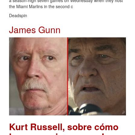
a season-high seven games on Wednesday when they host
the Miami Marlins in the second c
Deadspin
James Gunn
Kurt Russell, sobre cómo