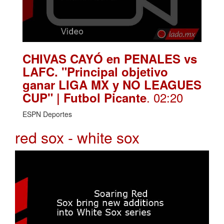
CHIVAS CAYÓ en PENALES vs
LAFC. "Principal objetivo
ganar LIGA MX y NO LEAGUES
. 02:20
CUP" | Futbol Picante
ESPN Deportes
red sox - white sox