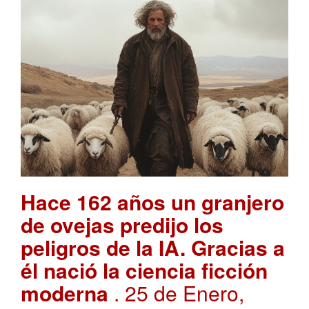
Hace 162 años un granjero
de ovejas predijo los
peligros de la IA. Gracias a
él nació la ciencia ficción
moderna
. 25 de Enero,