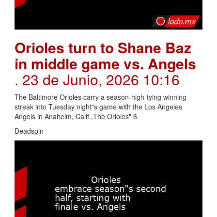
Orioles turn to Shane Baz
in middle game vs. Angels
. 23 de Junio, 2026 10:16
The Baltimore Orioles carry a season-high-tying winning
streak into Tuesday night"s game with the Los Angeles
Angels in Anaheim, Calif.,The Orioles" 6
Deadspin