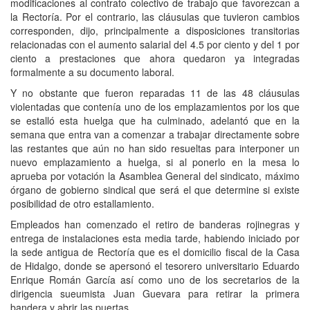
modificaciones al contrato colectivo de trabajo que favorezcan a
la Rectoría. Por el contrario, las cláusulas que tuvieron cambios
corresponden, dijo, principalmente a disposiciones transitorias
relacionadas con el aumento salarial del 4.5 por ciento y del 1 por
ciento a prestaciones que ahora quedaron ya integradas
formalmente a su documento laboral.
Y no obstante que fueron reparadas 11 de las 48 cláusulas
violentadas que contenía uno de los emplazamientos por los que
se estalló esta huelga que ha culminado, adelantó que en la
semana que entra van a comenzar a trabajar directamente sobre
las restantes que aún no han sido resueltas para interponer un
nuevo emplazamiento a huelga, si al ponerlo en la mesa lo
aprueba por votación la Asamblea General del sindicato, máximo
órgano de gobierno sindical que será el que determine si existe
posibilidad de otro estallamiento.
Empleados han comenzado el retiro de banderas rojinegras y
entrega de instalaciones esta media tarde, habiendo iniciado por
la sede antigua de Rectoría que es el domicilio fiscal de la Casa
de Hidalgo, donde se apersonó el tesorero universitario Eduardo
Enrique Román García así como uno de los secretarios de la
dirigencia sueumista Juan Guevara para retirar la primera
bandera y abrir las puertas.