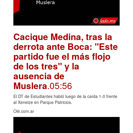
Cacique Medina, tras la
derrota ante Boca: "Este
partido fue el más flojo
de los tres" y la
ausencia de
Muslera
.05:56
El DT de Estudiantes habló luego de la caída 1-0 frente
al Xeneize en Parque Patricios.
Olé.com.ar