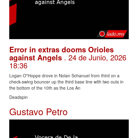
Error in extras dooms Orioles
. 24 de Junio, 2026
against Angels
18:36
Logan O"Hoppe drove in Nolan Schanuel from third on a
check-swing bouncer up the third base line with two outs in
the bottom of the 10th as the Los An
Deadspin
Gustavo Petro